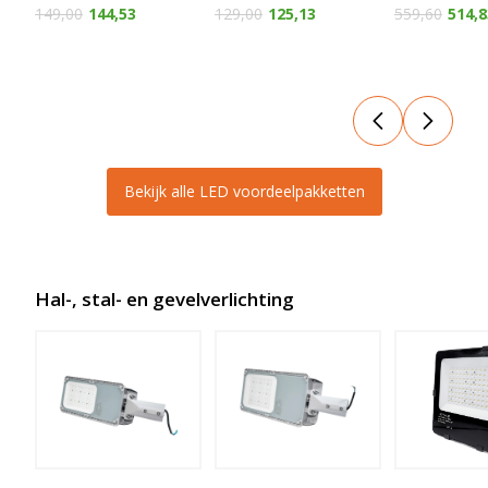
149,00
144,53
129,00
125,13
559,60
514,8
Bekijk alle LED voordeelpakketten
Hal-, stal- en gevelverlichting