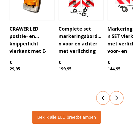
CRAWER LED
Complete set
Markering
positie- en
markeringsborde
n SET vier
knipperlicht
n voor en achter
met verlic
vierkant met E-
met verlichting
voor- en
keur
achterzijd
€
€
€
meter
29,95
199,95
144,95
Bekijk alle LED breedtelampen