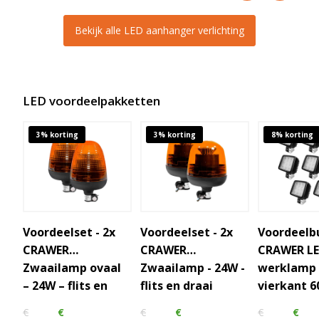
Bekijk alle LED aanhanger verlichting
LED voordeelpakketten
3% korting
3% korting
8% korting
Voordeelset - 2x
Voordeelset - 2x
Voordeelb
CRAWER
CRAWER
CRAWER L
Zwaailamp ovaal
Zwaailamp - 24W -
werklamp
– 24W – flits en
flits en draai
vierkant 6
draai
graden
€
€
€
€
€
€