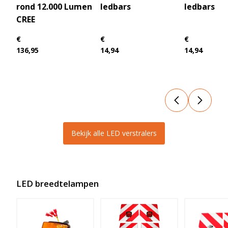
rond 12.000 Lumen
ledbars
ledbars
CREE
€
€
€
136,95
14,94
14,94
Bekijk alle LED verstralers
LED breedtelampen