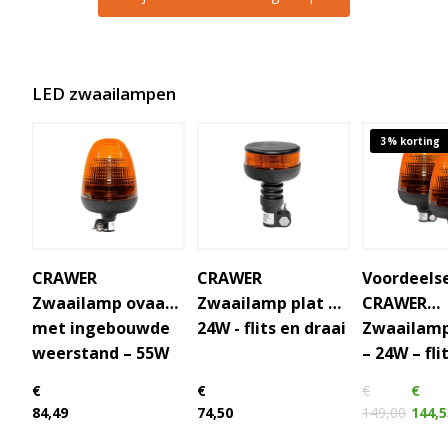
A
l
t
e
LED zwaailampen
r
n
3% korting
a
t
i
v
e
:
CRAWER
CRAWER
Voordeelse
Zwaailamp ovaal
Zwaailamp plat -
CRAWER
met ingebouwde
24W - flits en draai
Zwaailamp
weerstand – 55W
– 24W – fli
– flits en draai
draai
€
€
€
€
84,49
74,50
149,00
144,5