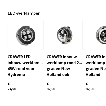
LED voordeelpakketten
LED voordeelpakketten
Overige producten
Overige producten
LED-werklampen
Bekijk alles
Blog
Over ons
Ervaringen
Gratis lichtplan
CRAWER LED
CRAWER inbouw
CRAWER i
inbouw werklamp
werklamp rond 20
werklamp 
Klantenservice
45W rond voor
graden New
graden N
Hydrema
Holland ook
Holland
0597-234500
goedgekeurd als
info@ledhandel24.nl
€
€
€
grootlicht
+31611204496
74,50
82,90
82,90