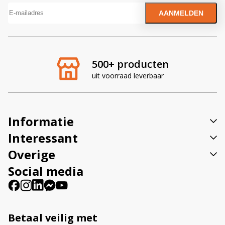
A
l
t
e
r
500+ producten
n
uit voorraad leverbaar
a
t
i
v
Informatie
e
:
Interessant
Overige
Social media
Betaal veilig met