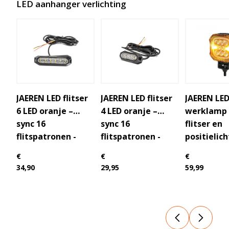
LED aanhanger verlichting
JAEREN LED flitser
JAEREN LED flitser
JAEREN LE
6 LED oranje –
4 LED oranje –
werklamp
sync 16
sync 16
flitser en
flitspatronen -
flitspatronen -
positielich
Lange kabel
Lange kabel
€
€
€
34,90
29,95
59,99