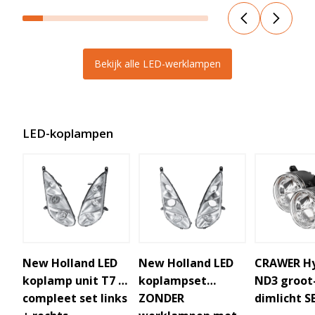
Bekijk alle LED-werklampen
LED-koplampen
New Holland LED
New Holland LED
CRAWER Hy
koplamp unit T7 -
koplampset
ND3 groot
compleet set links
ZONDER
dimlicht S