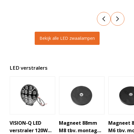
Bekijk alle LED zwaailampen
LED verstralers
VISION-Q LED
Magneet 88mm
Magneet 
verstraler 120W
M8 tbv. montage
M6 tbv. m