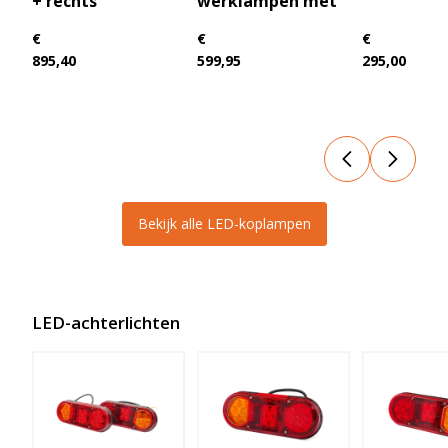
+ rechts
werklampen met
positielicht (links
€
€
€
+ rechts)
895,40
599,95
295,00
Bekijk alle LED-koplampen
LED-achterlichten