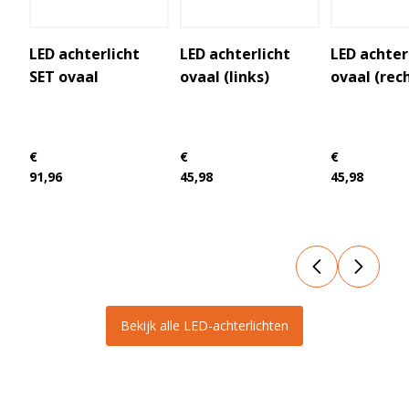
LED achterlicht
LED achterlicht
LED achter
SET ovaal
ovaal (links)
ovaal (rec
€
€
€
91,96
45,98
45,98
Bekijk alle LED-achterlichten