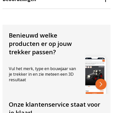
Algemene eigenschappen
E-markering:
E9 (R148 en R150)
Behuizing:
Kunststof ABS + PC
Functies:
Achterlicht, remlicht, richtingaanwijzer,
mistachterlicht, achteruitrijlicht
Benieuwd welke
connector:
6 kabels
producten er op jouw
Kabel:
2 meter kabel
IP-classificatie:
IP65
trekker passen?
Technische eigenschappen
Vul het merk, type en bouwjaar van
Vermogen:
richtingaanwijzer 22W, licht 3W, remlicht 1,5W,
je trekker in en zie meteen een 3D
mistachterlicht 5W, achteruitrijlicht 3W
resultaat
Voltage:
12-24V
Afmetingen per lamp:
Breedte lamp:
380 mm
Onze klantenservice staat voor
Hoogte lamp:
135 mm
je klaar!
Dikte lamp:
40 mm