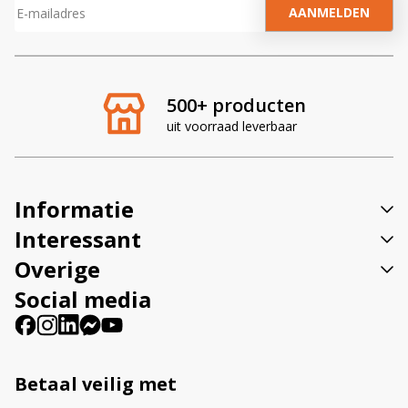
A
l
t
e
r
500+ producten
n
uit voorraad leverbaar
a
t
i
v
Informatie
e
:
Interessant
Overige
Social media
Betaal veilig met