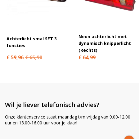
A
l
t
e
r
Neon achterlicht met
n
Achterlicht smal SET 3
dynamisch knipperlicht
a
functies
(Rechts)
t
€ 59,96
€ 65,90
€ 64,99
i
v
e
:
Wil je liever telefonisch advies?
Onze klantenservice staat maandag t/m vrijdag van 9.00-12.00
uur en 13.00-16.00 uur voor je klaar!