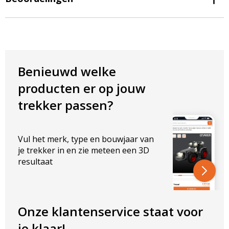
Lichtintensiteit: 30.000 Lumen
Lichtkleur: warm wit
Kleurtemperatuur: 4000K
Stralingshoek: 30 graden
ELEKTRISCHE EIGENSCHAPPEN
Benieuwd welke
Vermogen: 200W
producten er op jouw
Spanning: 220-240V
trekker passen?
AFMETINGEN IN MM
Breedte: 350 mm
Vul het merk, type en bouwjaar van
Hoogte: 360 mm
je trekker in en zie meteen een 3D
Hoogte: 410 mm incl. beugel
resultaat
Dikte: 60 mm
Ledhandel24.nl, voor het beste licht tegen de scherpste
prijs!
Onze klantenservice staat voor
je klaar!