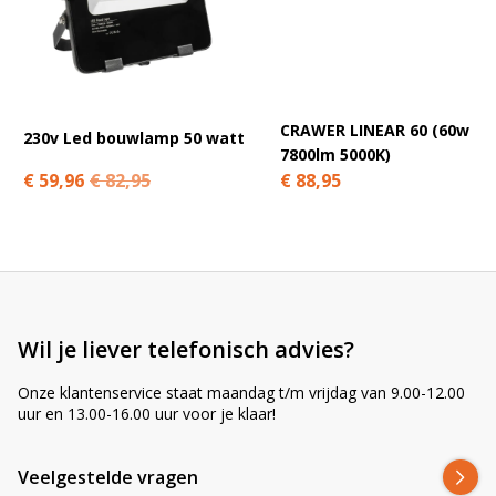
A
l
t
e
r
n
CRAWER LINEAR 60 (60w
230v Led bouwlamp 50 watt
a
7800lm 5000K)
t
€ 59,96
€ 82,95
€ 88,95
i
v
e
:
Wil je liever telefonisch advies?
Onze klantenservice staat maandag t/m vrijdag van 9.00-12.00
uur en 13.00-16.00 uur voor je klaar!
Veelgestelde vragen