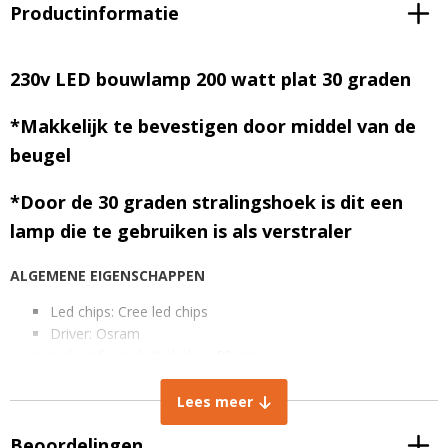
Productinformatie
230v LED bouwlamp 200 watt plat 30 graden
*Makkelijk te bevestigen door middel van de
beugel
*Door de 30 graden stralingshoek is dit een
lamp die te gebruiken is als verstraler
ALGEMENE EIGENSCHAPPEN
Led chips: Cree led chips
Driver: Osram
Inclusief aansluitkabel ca. 80 cm
Gewicht: 3,5 kg
IP-waarde: IP66 stof- en waterdicht
Lees meer
TECHNISCHE EIGENSCHAPPEN
Beoordelingen