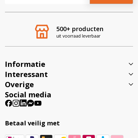
l
t
e
r
500+ producten
n
uit voorraad leverbaar
a
t
i
v
Informatie
e
:
Interessant
Overige
Social media
Betaal veilig met