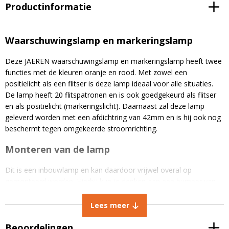
Productinformatie
Waarschuwingslamp en markeringslamp
Deze JAEREN waarschuwingslamp en markeringslamp heeft twee
functies met de kleuren oranje en rood. Met zowel een
positielicht als een flitser is deze lamp ideaal voor alle situaties.
De lamp heeft 20 flitspatronen en is ook goedgekeurd als flitser
en als positielicht (markeringslicht). Daarnaast zal deze lamp
geleverd worden met een afdichtring van 42mm en is hij ook nog
beschermt tegen omgekeerde stroomrichting.
Monteren van de lamp
Dit is een inbouwlamp en kan daardoor vrijwel overal op
gemonteerd worden. Hierbij kun je denken aan een bumper van
een auto, dakrand van een trekker, motorkap etc. Daarnaast
heeft deze lamp een aluminium behuizing. Deze behuizing heeft
Lees meer
een compact ontwerp en zorgt voor een uitermate efficiënte
Beoordelingen
warmteafvoer. Door deze aluminium behuizing is deze lamp ook