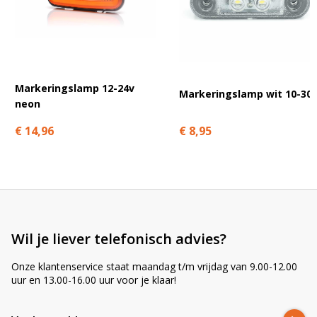
A
Groen: plus markeringslicht
l
t
e
r
n
Markeringslamp 12-24v
Markeringslamp wit 10-30
a
neon
t
€ 8,95
€ 14,96
i
v
e
:
Wil je liever telefonisch advies?
Onze klantenservice staat maandag t/m vrijdag van 9.00-12.00
uur en 13.00-16.00 uur voor je klaar!