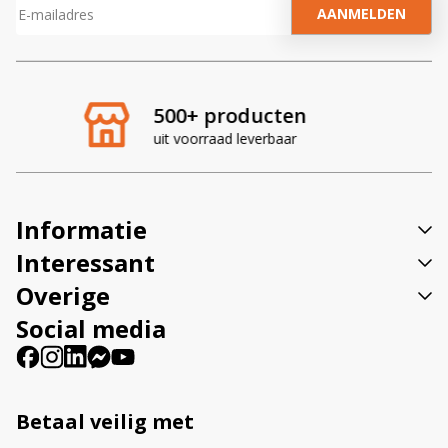
A
l
t
e
r
oducten
Veilig wink
n
 leverbaar
op ledhandel24.n
a
t
i
v
Informatie
e
:
Interessant
Overige
Social media
Betaal veilig met