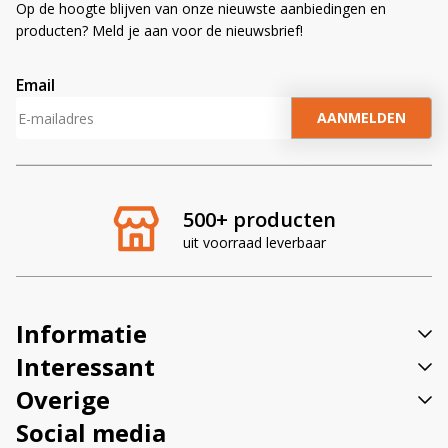
Op de hoogte blijven van onze nieuwste aanbiedingen en
producten? Meld je aan voor de nieuwsbrief!
Email
A
l
t
e
r
500+ producten
n
uit voorraad leverbaar
a
t
i
v
Informatie
e
:
Interessant
Overige
Social media