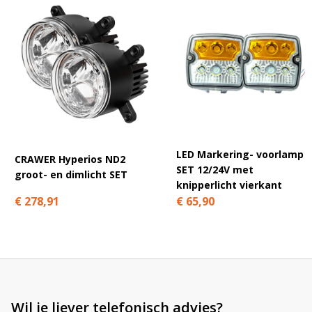
A
l
t
e
r
n
a
t
LED Markering- voorlamp
CRAWER Hyperios ND2
i
SET 12/24V met
groot- en dimlicht SET
v
knipperlicht vierkant
e
€ 278,91
€ 65,90
:
Wil je liever telefonisch advies?