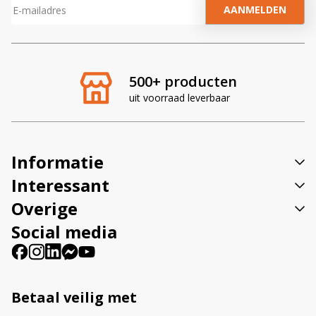
A
l
t
e
r
500+ producten
n
uit voorraad leverbaar
a
t
i
v
Informatie
e
:
Interessant
Overige
Social media
Betaal veilig met