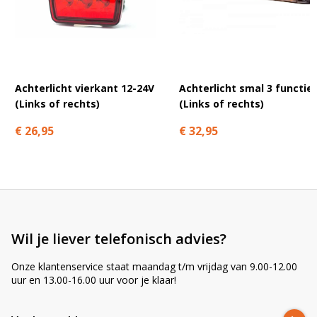
A
l
t
e
r
n
Achterlicht vierkant 12-24V
Achterlicht smal 3 functie
a
(Links of rechts)
(Links of rechts)
t
€ 26,95
€ 32,95
i
v
e
:
Wil je liever telefonisch advies?
Onze klantenservice staat maandag t/m vrijdag van 9.00-12.00
uur en 13.00-16.00 uur voor je klaar!