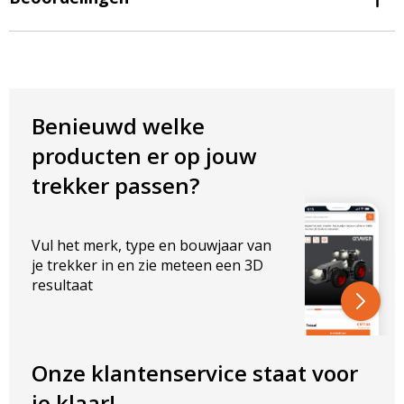
Algemene eigenschappen
E-markering:
E9 (R148 en R150)
Behuizing:
Kunststof ABS + PC
Functies:
Achterlicht, remlicht, richtingaanwijzer,
mistachterlicht, achteruitrijlicht
Benieuwd welke
connector:
6 kabels
producten er op jouw
Kabel:
2 meter kabel
IP-classificatie:
IP65
trekker passen?
Technische eigenschappen
Vul het merk, type en bouwjaar van
Vermogen:
richtingaanwijzer 22W, licht 3W, remlicht 1,5W,
je trekker in en zie meteen een 3D
mistachterlicht 5W, achteruitrijlicht 3W
resultaat
Voltage:
12-24V
Afmetingen per lamp:
Breedte lamp:
380 mm
Onze klantenservice staat voor
Hoogte lamp:
135 mm
je klaar!
Dikte lamp:
40 mm