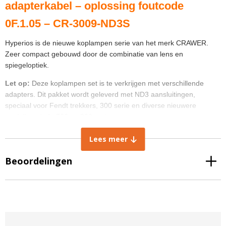
adapterkabel – oplossing foutcode
0F.1.05 – CR-3009-ND3S
Hyperios is de nieuwe koplampen serie van het merk CRAWER.
Zeer compact gebouwd door de combinatie van lens en
spiegeloptiek.
Let op:
Deze koplampen set is te verkrijgen met verschillende
adapters. Dit pakket wordt geleverd met ND3 aansluitingen,
speciaal voor Fendt trekkers, 300 serie en diverse nieuwere
modellen uit de 700 en 800 serie.
Mocht je een andere Fendt hebben, heb je een
ND2 pakket
nodig.
Lees meer
Heb je een andere trekker dan Fendt? Dan heb je het
ND1 pakket
nodig.
Beoordelingen
Mocht je twijfelen of de lamp op jou trekker past,
neem contact met
ons
op om dit kort te sluiten.
Of klik hier
om naar onze LED-Guide
te gaan, waarin je meteen kunt zien welke lampen er speciaal zijn
gemaakt voor jouw trekker!
De meegeleverde
ND3 adapterkabel met relais
is ontwikkeld om