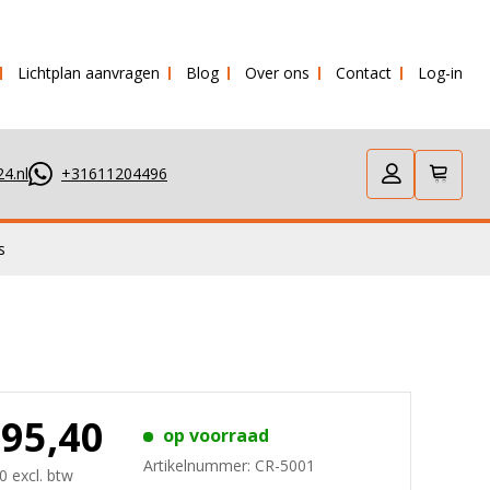
Lichtplan aanvragen
Blog
Over ons
Contact
Log-in
 verstuurd!
4.nl
+31611204496
s
895,40
op voorraad
Artikelnummer:
CR-5001
0 excl. btw