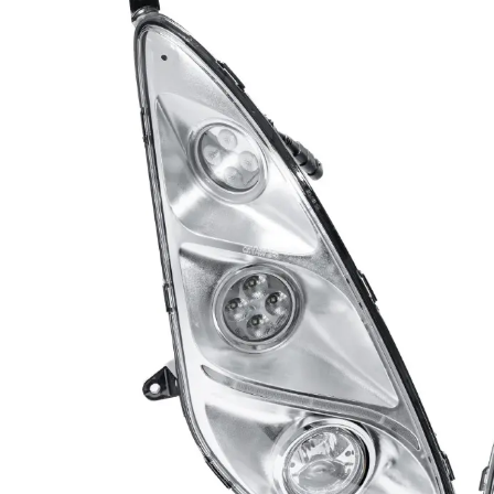
LED achterlichten
LED zwaaila
LED
LED breedtelampen
markerings
LED flitsers
LED verstral
LED Hal,- sta
LED sprayleds
gevelverlich
LED
Overige pro
voordeelpakketten