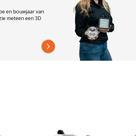
 stekkertjes en connectoren, waardoor installatie
ype en bouwjaar van
 zie meteen een 3D
op-hart)
koplamp), 3-aderige kabel (positielicht)
om zeker te weten dat de unit op jouw trekker
 diverse
New Holland
trekkers uit de T6000-,
90, T7030 t/m T7070, T7.170 t/m T7.270 en