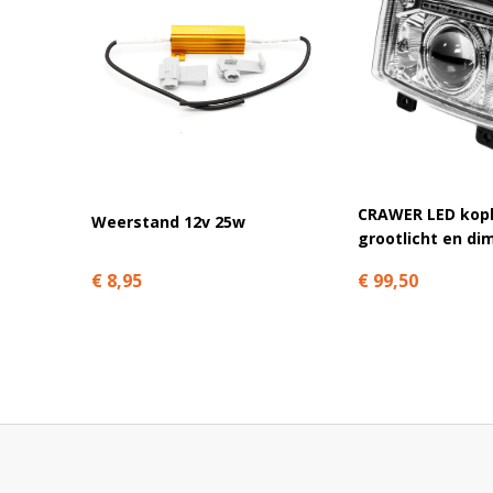
worden ondersteund.
Niet zeker welk model je hebt? Neem
contact
met ons op en
Koplampen voor New Holland
Merk
Serie
Geschikte modellen
CRAWER LED kop
Weerstand 12v 25w
New
T6000
grootlicht en dim
T6030, T6050, T6070, T6080, T60
Holland
serie
€ 8,95
€ 99,50
New
T7000
T7030, T7040, T7050, T7060, T70
Holland
serie
New
T7
T7.170, T7.185, T7.200, T7.210, T
Holland
serie
T7.260, T7.270
New
T8
T8.275, T8.300, T8.320, T8.330, T
Holland
serie
T8.410, T8.415, T8.420, T8.435, T