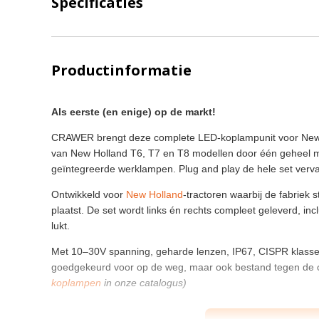
Specificaties
Productinformatie
Als eerste (en enige) op de markt!
CRAWER brengt deze complete LED-koplampunit voor New H
van New Holland T6, T7 en T8 modellen door één geheel met 
geïntegreerde werklampen. Plug and play de hele set verva
Ontwikkeld voor
New Holland
-tractoren waarbij de fabriek
plaatst. De set wordt links én rechts compleet geleverd, incl
lukt.
Met 10–30V spanning, geharde lenzen, IP67, CISPR klasse 
goedgekeurd voor op de weg, maar ook bestand tegen de 
koplampen
in onze catalogus)