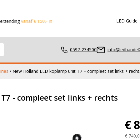
LED Guide
vanaf € 150,- in de Benelux
Voor 15:00 besteld?
Dezelfde dag
0597-234500
info@ledhandel2
ines
/ New Holland LED koplamp unit T7 – compleet set links + recht
mpen
7 - compleet set links + rechts
ger
€ 
€ 740,0