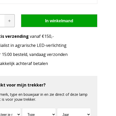
In winkelmand
tis verzending
vanaf €150,-
ialist in agrarische LED-verlichting
pen passen op mijn
 15:00 besteld, vandaag verzonden
kkelijk achteraf betalen
merk, model en het bouwjaar van jouw trekker en
welke lampen de LED configurator jou aanbeveelt!
ikt voor mijn trekker?
 merk, type en bouwjaar in en zie direct of deze lamp
t is voor jouw trekker.