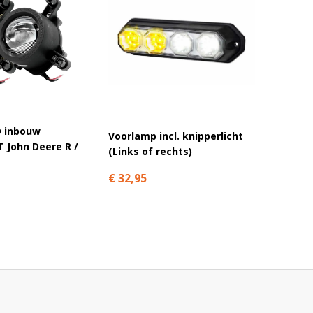
 inbouw
Voorlamp incl. knipperlicht
VISION
 John Deere R /
(Links of rechts)
€ 174,
€ 32,95