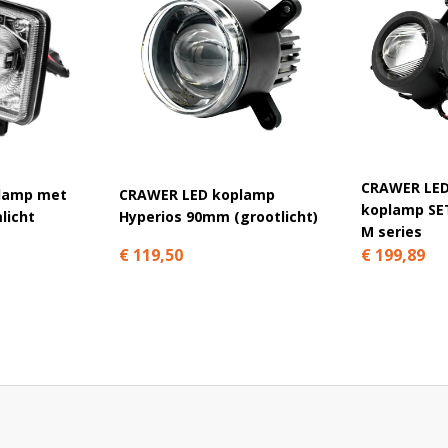
 stuur een foto van de originele unit mee.
Bouwjaar
CRAWER LED
lamp met
CRAWER LED koplamp
koplamp SET
licht
Hyperios 90mm (grootlicht)
90
2010-2012
M series
€ 119,50
€ 199,89
70
2007-2011
7.220, T7.235, T7.245, T7.250,
2011-2019
8.350, T8.360, T8.380, T8.390,
2011-
8.440
heden