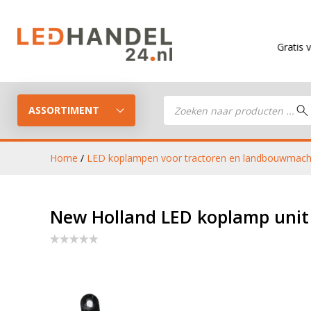
Gratis verzending
Producten
zoeken
ASSORTIMENT
Home
/
LED koplampen voor tractoren en landbouwmach
LED Guide
LED werkla
New Holland LED koplamp unit T
Stel je eigen LED-pakket samen
LED aanhan
LED koplampen
verlichting