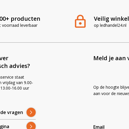
an even in de
LED-Guide
om te kijken wat CRAWER
00+ producten
Veilig winke
 op. Dan kijken wij mee of het past, of dat we een
t voorraad leverbaar
op ledhandel24.nl
37493 rechter unit LHD, 82037492 linker unit
ever
Meld je aan 
sch advies?
T-serie en past niet op andere merken. Twijfel je
advies.
service staat
vrijdag van 9.00-
Op de hoogte blijv
 13.00-16.00 uur
angrijk zijn
!
aan voor de nieuws
 twee geïntegreerde werklampen ook tijdens
lde vragen
mpen is dat juridisch niet toegestaan en riskeer je
gina
Email
vatten GPS, ISOBUS en mobiele communicatie.