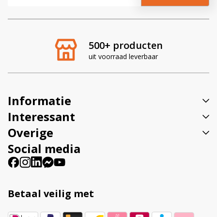
l
t
e
r
500+ producten
n
uit voorraad leverbaar
a
t
i
v
Informatie
e
:
Interessant
Overige
Social media
Betaal veilig met