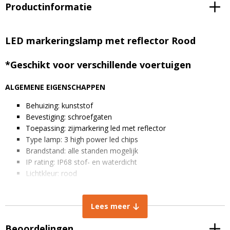
Productinformatie
LED markeringslamp met reflector Rood
*Geschikt voor verschillende voertuigen
ALGEMENE EIGENSCHAPPEN
Behuizing: kunststof
Bevestiging: schroefgaten
Toepassing: zijmarkering led met reflector
Type lamp: 3 high power led chips
Brandstand: alle standen mogelijk
IP rating: IP68 stof- en waterdicht
Lichtkleur: rood
Spanning: 12-24V
Kabel lengte: 40 cm
Lees meer
AFMETINGEN IN MM
Beoordelingen