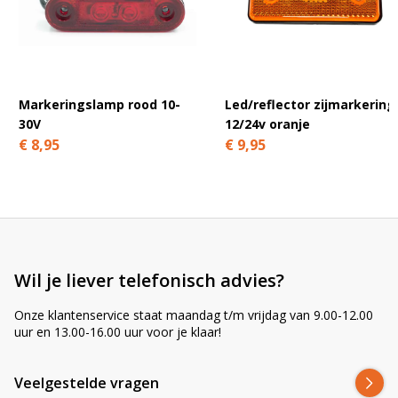
A
l
t
e
r
n
Markeringslamp rood 10-
Led/reflector zijmarkering
a
30V
12/24v oranje
t
€ 8,95
€ 9,95
i
v
e
:
Wil je liever telefonisch advies?
Onze klantenservice staat maandag t/m vrijdag van 9.00-12.00
uur en 13.00-16.00 uur voor je klaar!
Veelgestelde vragen