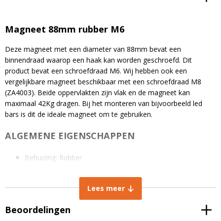
Magneet 88mm rubber M6
Deze magneet met een diameter van 88mm bevat een
binnendraad waarop een haak kan worden geschroefd. Dit
product bevat een schroefdraad M6. Wij hebben ook een
vergelijkbare magneet beschikbaar met een schroefdraad M8
(ZA4003). Beide oppervlakten zijn vlak en de magneet kan
maximaal 42Kg dragen. Bij het monteren van bijvoorbeeld led
bars is dit de ideale magneet om te gebruiken.
ALGEMENE EIGENSCHAPPEN
Behuizing: Rubber
Toepassing: Magneten om verlichting op het dak van
voertuigen te bevestigen
Lees meer
Te dragen aantal kilo’s: 42 kg
Maximale temperatuur: 80 °C
Beoordelingen