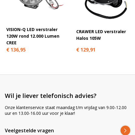
A
l
t
e
r
VISION-Q LED verstraler
CRAWER LED verstraler
n
120W rond 12.000 Lumen
Halos 105W
a
CREE
t
€ 129,91
€ 136,95
i
v
e
:
Wil je liever telefonisch advies?
Onze klantenservice staat maandag t/m vrijdag van 9.00-12.00
uur en 13.00-16.00 uur voor je klaar!
Veelgestelde vragen