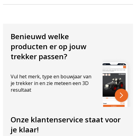
AFMETINGEN
Hoogte: 8,2mm
Diameter: 88mm
Schroefdraad M: M6
Benieuwd welke
Disclaimer:
producten er op jouw
trekker passen?
Er wordt geen garantie gegeven op de kracht. Ledhandel24.nl kan
niet aansprakelijk worden gesteld voor schade veroorzaakt door
het gebruik van de magneten. De magneet is niet toegestaan
voor gebruik op de openbare weg.
Vul het merk, type en bouwjaar van
je trekker in en zie meteen een 3D
resultaat
Onze klantenservice staat voor
je klaar!