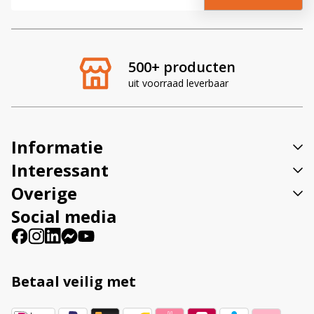
l
t
e
r
500+ producten
n
uit voorraad leverbaar
a
t
i
v
Informatie
e
:
Interessant
Overige
Social media
Betaal veilig met