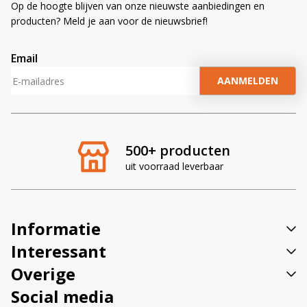
Op de hoogte blijven van onze nieuwste aanbiedingen en
producten? Meld je aan voor de nieuwsbrief!
Email
A
l
t
e
r
500+ producten
n
uit voorraad leverbaar
a
t
i
v
Informatie
e
:
Interessant
Overige
Social media