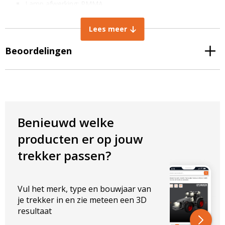
Lamp afwerking: PMMA
Brandstand: Verstelbaar, Alle standen mogelijk
Levensduur: +30.000 uren
Lees meer
IP rating: IP67 stof- en dompeldicht
EMC Radio ontstoord CISPR Klasse 4
Beoordelingen
TECHNISCHE EIGENSCHAPPEN
Lichtintensiteit: 4000 Lumen
Lichtkleur: Koud wit
Kleurtemperatuur: 6000K
Benieuwd welke
ELEKTRISCHE EIGENSCHAPPEN
producten er op jouw
Vermogen: 40W
trekker passen?
Spanning: 10-32V
AFMETINGEN IN MM
Vul het merk, type en bouwjaar van
Breedte lamp: 110 mm
je trekker in en zie meteen een 3D
Hoogte lamp: 120 mm
resultaat
Dikte lamp: 96 mm