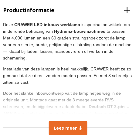
Productinformatie
Deze
CRAWER LED inbouw werklamp
is speciaal ontwikkeld om
in de ronde behuizing van
Hydrema-bouwmachines
te passen.
Met 4.000 lumen en een 60 graden stralingshoek zorgt de lamp
voor een sterke, brede, gelijkmatige uitstraling rondom de machine
— ideaal bij laden, lossen, manoeuvreren of werken in de
schemering.
Installatie van deze lampen is heel makkelijk. CRAWER heeft ze zo
gemaakt dat ze direct zouden moeten passen. En met 3 schroefjes
zitten ze vast.
Door het slanke inbouwontwerp valt de lamp netjes weg in de
originele unit. Montage gaat met de 3 meegeleverde RVS
schroeven, en de bijgeleverde adapterkabel
Deutsch DT 2-pin →
AMP 2-pin
sluit direct aan op de bestaande Hydrema-bekabeling.
Geen knippen, geen solderen.
Lees meer
(Zie alle
werklampen
in onze webshop.)