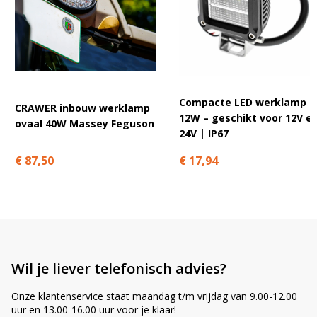
A
Ook geschikt voor andere merken?
l
t
Hoewel deze werklamp specifiek voor Hydrema is ontwikkeld, kan
e
hij ook op andere bouwmachines passen — mits de steekcirkel (55
r
mm radius), inbouwdiepte (46 mm) en spanning (10–30V)
n
Compacte LED werklamp
CRAWER inbouw werklamp
overeenkomen.
a
12W – geschikt voor 12V e
ovaal 40W Massey Feguson
t
24V | IP67
Controleer altijd de
steekcirkel
en
inbouwdiepte
. Neem bij twijfel
i
contact op
.
€ 87,50
€ 17,94
v
e
Waarom CISPR klasse 4 en IP67 belangrijk zijn
:
Radio-ontstoring (CISPR klasse 4):
In moderne bouwmachines staan telematica, GPS en
boordelektronica vaak dicht op elkaar. Goede EMC-ontstoring
Wil je liever telefonisch advies?
voorkomt storing op radio, communicatie of gevoelige systemen —
vooral fijn als je veel functies tegelijk gebruikt.
Onze klantenservice staat maandag t/m vrijdag van 9.00-12.00
uur en 13.00-16.00 uur voor je klaar!
IP67 en aluminium behuizing: