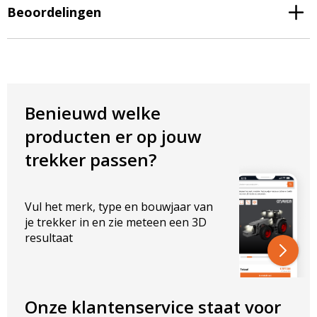
Beoordelingen
📄 Datasheet CR-1032
Afmetingen en montage
Benieuwd welke
Diameter: 119 mm
Inbouwdiepte: 46 mm
producten er op jouw
Bevestiging: 3 boutgaten op een steekcirkel-radius van
trekker passen?
55 mm
Kabel: ca. 8 cm, Deutsch DT 2-pin (met AMP-adapterkabel)
Schroeven: 3× M4 × 25 mm meegeleverd
Vul het merk, type en bouwjaar van
Tip:
meet vóór bestelling altijd de steekcirkel-radius en de
je trekker in en zie meteen een 3D
inbouwdiepte op.
resultaat
Geschikt voor Hydrema-bouwmachines
Onze klantenservice staat voor
Deze inbouw werklamp is volgens de productspecificatie ontwikkeld