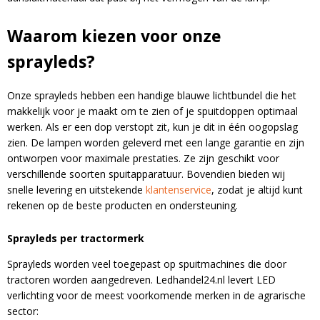
Waarom kiezen voor onze
sprayleds?
Blijf op de hoogte van nieuwe product
Onze sprayleds hebben een handige blauwe lichtbundel die het
updates, promoties en aanbiedingen, leuke
makkelijk voor je maakt om te zien of je spuitdoppen optimaal
Bevestig je inschrijving via de bevestigingsmail
klantverhalen en ontdek de klantfoto van de
werken. Als er een dop verstopt zit, kun je dit in één oogopslag
in je inbox. Deze ontvang je binnen een paar
maand!
zien. De lampen worden geleverd met een lange garantie en zijn
minuten.
ontworpen voor maximale prestaties. Ze zijn geschikt voor
verschillende soorten spuitapparatuur. Bovendien bieden wij
Email
snelle levering en uitstekende
klantenservice
, zodat je altijd kunt
rekenen op de beste producten en ondersteuning.
Sprayleds per tractormerk
Sprayleds worden veel toegepast op spuitmachines die door
tractoren worden aangedreven. Ledhandel24.nl levert LED
verlichting voor de meest voorkomende merken in de agrarische
A
sector: