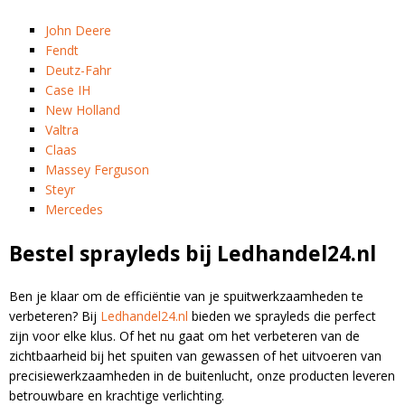
l
t
John Deere
e
Fendt
r
Deutz-Fahr
n
Case IH
a
New Holland
t
Valtra
i
Claas
v
Massey Ferguson
e
Steyr
:
Mercedes
Bestel sprayleds bij Ledhandel24.nl
Ben je klaar om de efficiëntie van je spuitwerkzaamheden te
verbeteren? Bij
Ledhandel24.nl
bieden we sprayleds die perfect
zijn voor elke klus. Of het nu gaat om het verbeteren van de
zichtbaarheid bij het spuiten van gewassen of het uitvoeren van
precisiewerkzaamheden in de buitenlucht, onze producten leveren
betrouwbare en krachtige verlichting.