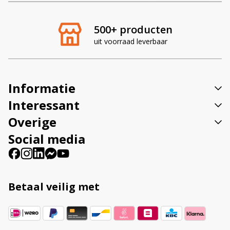
e
r
500+ producten
n
uit voorraad leverbaar
a
t
i
v
Informatie
e
:
Interessant
Overige
Social media
Betaal veilig met