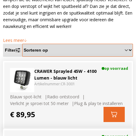
LED voordeelpakketten
LED voordeelpakketten
een dop verstopt of wijkt het spuitbeeld af? Dan zie je dat direct,
Overige producten
zodat je snel kunt ingrijpen en de spuitkwaliteit optimaal blijft. Een
Overige producten
eenvoudige, maar onmisbare upgrade voor iedereen die
nauwkeurig en efficient wil werken!
Bekijk alles
Blog
Lees meer
Over ons
Filter
Ervaringen
Gratis lichtplan
op voorraad
CRAWER Sprayled 45W - 4100
Lumen - blauw licht
Klantenservice
Artikelnummer:
CR-3001
Blauw spot-licht
Radio ontstoord
0597-234500
Verlicht je sproei tot 50 meter
Plug & play te installeren
info@ledhandel24.nl
€ 89,95
+31611204496