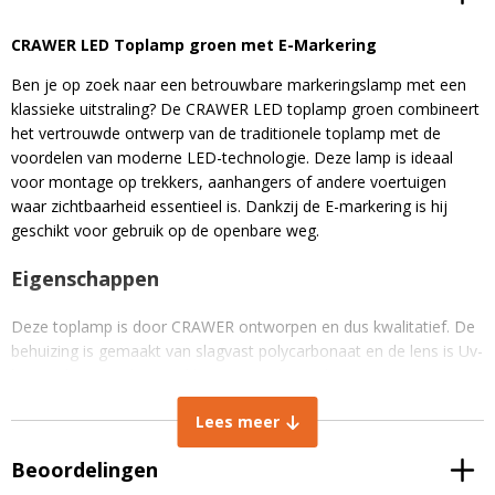
CRAWER LED Toplamp groen met E-Markering
Ben je op zoek naar een betrouwbare markeringslamp met een
klassieke uitstraling? De CRAWER LED toplamp groen combineert
het vertrouwde ontwerp van de traditionele toplamp met de
voordelen van moderne LED-technologie.
Deze lamp is ideaal
voor montage op trekkers, aanhangers of andere voertuigen
waar zichtbaarheid essentieel is.
Dankzij de E-markering is hij
geschikt voor gebruik op de openbare weg.
Eigenschappen
Deze toplamp is door CRAWER ontworpen en dus kwalitatief.
De
behuizing is gemaakt van slagvast polycarbonaat en de lens is Uv-
bestendig, waardoor verkleuring wordt voorkomen.
Met een IP67-classificatie is de lamp stof- en waterdicht en dus
Lees meer
geschikt voor alle weersomstandigheden. Daarnaast is de lamp
CISPR klasse 4 radio ontstoord en zal het dus geen ruis/storing
Beoordelingen
opleveren op de radio of apparatuur.