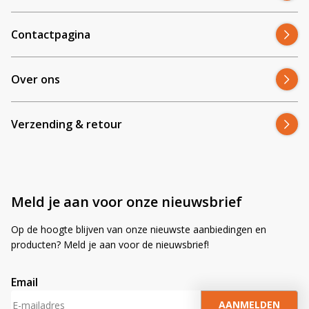
gemonteerd. Bestel vandaag nog – dan ben je morgen weer
zichtbaar onderweg.
Contactpagina
Over ons
Verzending & retour
Meld je aan voor onze nieuwsbrief
Op de hoogte blijven van onze nieuwste aanbiedingen en
producten? Meld je aan voor de nieuwsbrief!
Email
A