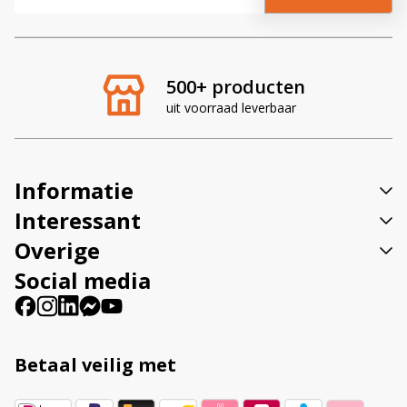
l
t
e
r
500+ producten
n
uit voorraad leverbaar
a
t
i
v
Informatie
e
:
Interessant
Overige
Social media
Betaal veilig met