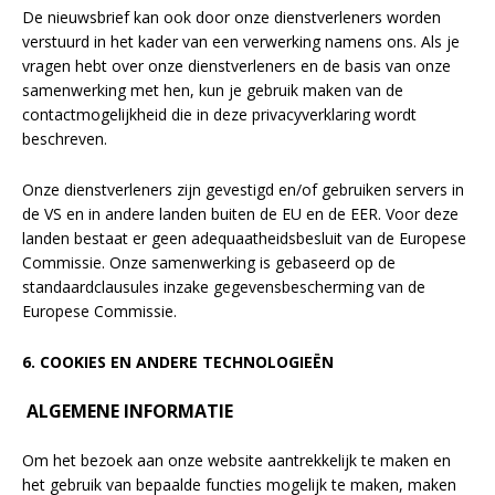
De nieuwsbrief kan ook door onze dienstverleners worden
verstuurd in het kader van een verwerking namens ons. Als je
vragen hebt over onze dienstverleners en de basis van onze
samenwerking met hen, kun je gebruik maken van de
contactmogelijkheid die in deze privacyverklaring wordt
beschreven.
Onze dienstverleners zijn gevestigd en/of gebruiken servers in
de VS en in andere landen buiten de EU en de EER. Voor deze
landen bestaat er geen adequaatheidsbesluit van de Europese
Commissie. Onze samenwerking is gebaseerd op de
Schrijf je in voor Rob's
standaardclausules inzake gegevensbescherming van de
nieuwsbrief!
Europese Commissie.
Blijf op de hoogte van nieuwe product
6. COOKIES EN ANDERE TECHNOLOGIEËN
updates, promoties en aanbiedingen, leuke
Bevestig je inschrijving via de bevestigingsmail
klantverhalen en ontdek de klantfoto van de
ALGEMENE INFORMATIE
in je inbox. Deze ontvang je binnen een paar
maand!
minuten.
Om het bezoek aan onze website aantrekkelijk te maken en
het gebruik van bepaalde functies mogelijk te maken, maken
Email