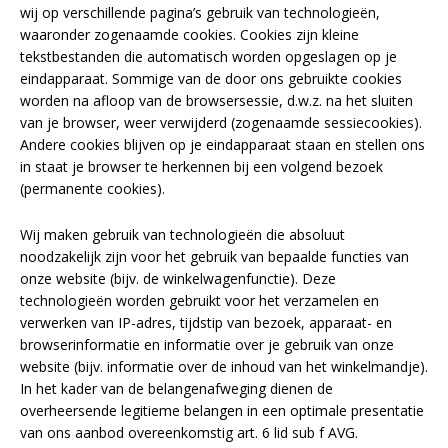
wij op verschillende pagina’s gebruik van technologieën,
waaronder zogenaamde cookies. Cookies zijn kleine
tekstbestanden die automatisch worden opgeslagen op je
eindapparaat. Sommige van de door ons gebruikte cookies
worden na afloop van de browsersessie, d.w.z. na het sluiten
van je browser, weer verwijderd (zogenaamde sessiecookies).
Andere cookies blijven op je eindapparaat staan en stellen ons
in staat je browser te herkennen bij een volgend bezoek
A
(permanente cookies).
l
t
Wij maken gebruik van technologieën die absoluut
e
noodzakelijk zijn voor het gebruik van bepaalde functies van
r
onze website (bijv. de winkelwagenfunctie). Deze
n
technologieën worden gebruikt voor het verzamelen en
a
verwerken van IP-adres, tijdstip van bezoek, apparaat- en
t
browserinformatie en informatie over je gebruik van onze
i
website (bijv. informatie over de inhoud van het winkelmandje).
v
In het kader van de belangenafweging dienen de
e
overheersende legitieme belangen in een optimale presentatie
:
van ons aanbod overeenkomstig art. 6 lid sub f AVG.