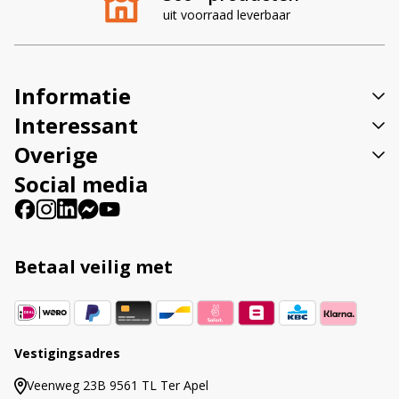
n
rbaar
op ledhandel24.nl
a
t
i
v
Informatie
e
:
Interessant
Overige
Social media
Betaal veilig met
Vestigingsadres
Veenweg 23B 9561 TL Ter Apel