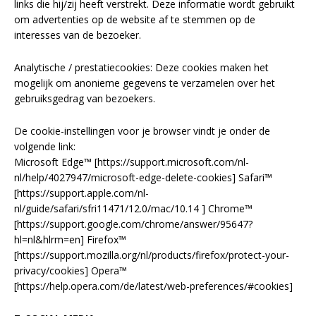
links die hij/zij heeft verstrekt. Deze informatie wordt gebruikt
om advertenties op de website af te stemmen op de
interesses van de bezoeker.
Analytische / prestatiecookies: Deze cookies maken het
mogelijk om anonieme gegevens te verzamelen over het
gebruiksgedrag van bezoekers.
De cookie-instellingen voor je browser vindt je onder de
volgende link:
Microsoft Edge™ [https://support.microsoft.com/nl-
nl/help/4027947/microsoft-edge-delete-cookies] Safari™
[https://support.apple.com/nl-
nl/guide/safari/sfri11471/12.0/mac/10.14 ] Chrome™
[https://support.google.com/chrome/answer/95647?
hl=nl&hlrm=en] Firefox™
[https://support.mozilla.org/nl/products/firefox/protect-your-
privacy/cookies] Opera™
[https://help.opera.com/de/latest/web-preferences/#cookies]