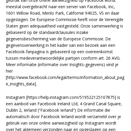
gebruik van onze online aanwezigheid op Facebook wordt
meestal overgebracht naar een server van Facebook, Inc,
1601 Willow Road, Menlo Park, Californië 94025, VS en daar
opgeslagen. De Europese Commissie heeft voor de Verenigde
Staten geen adequaatheid vastgesteld. Onze samenwerking is
gebaseerd op de standaardclausules inzake
gegevensbescherming van de Europese Commissie. De
gegevensverwerking in het kader van een bezoek aan een
Facebook-fanpagina is gebaseerd op een overeenkomst
tussen medeverantwoordelijke partijen conform art. 26 AVG.
Meer informatie (informatie over Insights-gegevens) vind je
hier
[http://www.facebook.com/legal/terms/information_about_pag
e_insights_data].
Instagram [https://help.instagram.com/519522125107875] is
een aanbod van Facebook Ireland Ltd, 4 Grand Canal Square,
Dublin 2, Ierland (“Facebook Ierland”) De informatie die
automatisch door Facebook Ierland wordt verzameld over je
gebruik van onze online aanwezigheid op Instagram wordt
over het algemeen verzonden naar en opgeslagen op een