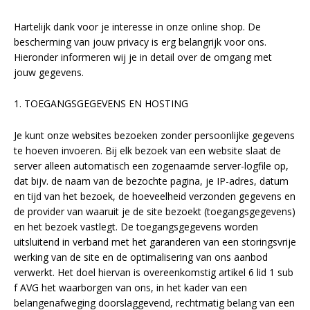
LED voordeelpakketten
LED voordeelpakketten
Overige producten
Hartelijk dank voor je interesse in onze online shop. De
Overige producten
bescherming van jouw privacy is erg belangrijk voor ons.
Hieronder informeren wij je in detail over de omgang met
Bekijk alles
Blog
jouw gegevens.
Over ons
1. TOEGANGSGEGEVENS EN HOSTING
Ervaringen
Je kunt onze websites bezoeken zonder persoonlijke gegevens
te hoeven invoeren. Bij elk bezoek van een website slaat de
Gratis lichtplan
server alleen automatisch een zogenaamde server-logfile op,
dat bijv. de naam van de bezochte pagina, je IP-adres, datum
Klantenservice
en tijd van het bezoek, de hoeveelheid verzonden gegevens en
de provider van waaruit je de site bezoekt (toegangsgegevens)
en het bezoek vastlegt. De toegangsgegevens worden
0597-234500
uitsluitend in verband met het garanderen van een storingsvrije
info@ledhandel24.nl
werking van de site en de optimalisering van ons aanbod
+31611204496
verwerkt. Het doel hiervan is overeenkomstig artikel 6 lid 1 sub
f AVG het waarborgen van ons, in het kader van een
belangenafweging doorslaggevend, rechtmatig belang van een