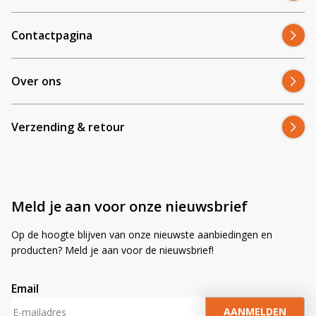
gemonteerd. Bestel vandaag nog – dan ben je morgen weer
zichtbaar onderweg.
Contactpagina
Over ons
Verzending & retour
Meld je aan voor onze nieuwsbrief
Op de hoogte blijven van onze nieuwste aanbiedingen en
producten? Meld je aan voor de nieuwsbrief!
Email
A