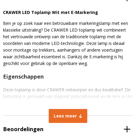
CRAWER LED Toplamp Wit met E-Markering
Ben je op zoek naar een betrouwbare markeringslamp met een
klassieke uitstraling? De CRAWER LED toplamp wit combineert
het vertrouwde ontwerp van de traditionele toplamp met de
voordelen van moderne LED-technologie.
Deze lamp is ideaal
voor montage op trekkers, aanhangers of andere voertuigen
waar zichtbaarheid essentieel is.
Dankzij de E-markering is hij
geschikt voor gebruik op de openbare weg.
Eigenschappen
Deze toplamp is door CRAWER ontworpen en dus kwalitatief.
De
behuizing is gemaakt van slagvast polycarbonaat en de lens is Uv-
bestendig, waardoor verkleuring wordt voorkomen.
Met een IP67-classificatie is de lamp stof- en waterdicht en dus
Lees meer
geschikt voor alle weersomstandigheden. Daarnaast is de lamp
CISPR klasse 4 radio ontstoord en zal het dus geen ruis/storing
Beoordelingen
opleveren op de radio of apparatuur.