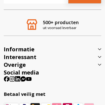
l
t
e
r
500+ producten
n
uit voorraad leverbaar
a
t
i
v
Informatie
e
:
Interessant
Overige
Social media
Betaal veilig met