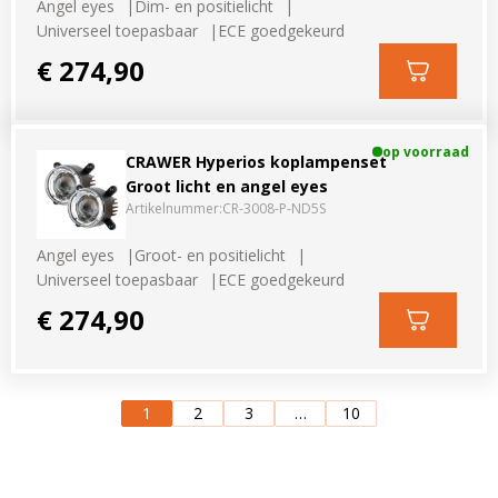
Angel eyes
Dim- en positielicht
Universeel toepasbaar
ECE goedgekeurd
€ 274,90
op voorraad
CRAWER Hyperios koplampenset
Groot licht en angel eyes
Artikelnummer:
CR-3008-P-ND5S
Angel eyes
Groot- en positielicht
Universeel toepasbaar
ECE goedgekeurd
€ 274,90
1
2
3
…
10