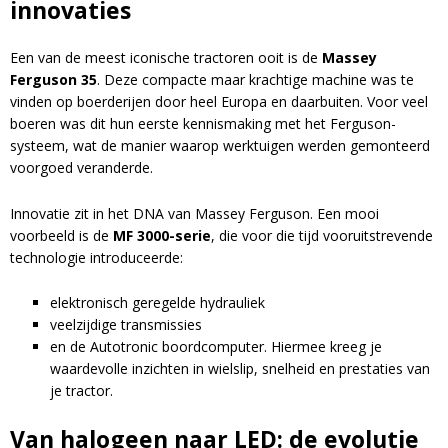
innovaties
Een van de meest iconische tractoren ooit is de
Massey
Ferguson 35
. Deze compacte maar krachtige machine was te
vinden op boerderijen door heel Europa en daarbuiten. Voor veel
boeren was dit hun eerste kennismaking met het Ferguson-
systeem, wat de manier waarop werktuigen werden gemonteerd
voorgoed veranderde.
Innovatie zit in het DNA van Massey Ferguson. Een mooi
voorbeeld is de
MF 3000-serie
, die voor die tijd vooruitstrevende
technologie introduceerde:
elektronisch geregelde hydrauliek
veelzijdige transmissies
Blijf op de hoogte van nieuwe product
en de Autotronic boordcomputer. Hiermee kreeg je
updates, promoties en aanbiedingen, leuke
waardevolle inzichten in wielslip, snelheid en prestaties van
Bevestig je inschrijving via de bevestigingsmail
klantverhalen en ontdek de klantfoto van de
je tractor.
in je inbox. Deze ontvang je binnen een paar
maand!
Van halogeen naar LED: de evolutie
minuten.