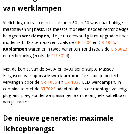
van werklampen
Email
Verlichting op tractoren uit de jaren 80 en 90 was naar huidige
maatstaven vrij basic. De meeste modellen hadden rechthoekige
halogeen
werklampen
, die je nu eenvoudig kunt upgraden naar
moderne LED-alternatieven zoals de
CR-1004
en
CR-1005
.
Koplampen
waren er in twee varianten: rond (zoals de
CR-3023
)
en rechthoekig (zoals de
CR-3024
).
A
l
Met de komst van de 5400- en 6400-serie stapte Massey
t
Ferguson over op
ovale werklampen
. Deze kun je perfect
e
vervangen door de
CR-1035
en
CR-1036
LED-werklampen. In
r
combinatie met de
ST7022
adapterkabel is de montage volledig
n
plug-and-play, zonder aanpassingen aan de originele kabelboom
a
van je tractor.
t
i
De nieuwe generatie: maximale
v
e
lichtopbrengst
: