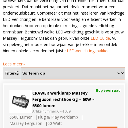
loonwerkers dat de verlichting van hun trekker niet meer optimaal
LED voordeelpakketten
LED voordeelpakketten
presteert. Dat maakt het najaar het ideale moment voor een
Overige producten
Overige producten
onderhoudsbeurt. Combineer dit met het installeren van krachtige
LED-verlichting en je bent klaar voor veilig en efficiënt werken in
het donker. Voor een optimale uitrusting is goede verlichting
Bekijk alles
Blog
onmisbaar. Benieuwd welke LED-verlichting geschikt is voor jouw
Massey Ferguson? Maak dan gebruik van onze
LED Guide
. Vul
Over ons
simpelweg het model en bouwjaar van je trekker in en ontdek
binnen enkele seconden het juiste
LED-verlichtingspakket
.
Ervaringen
Gratis lichtplan
Lees meer
Filter
Klantenservice
op voorraad
CRAWER werklamp Massey
0597-234500
Ferguson rechthoekig – 60W –
info@ledhandel24.nl
6500 lumen
+31611204496
Artikelnummer:
CR-1059
6500 Lumen
Plug & Play werklamp
Massey Ferguson
60 Watt