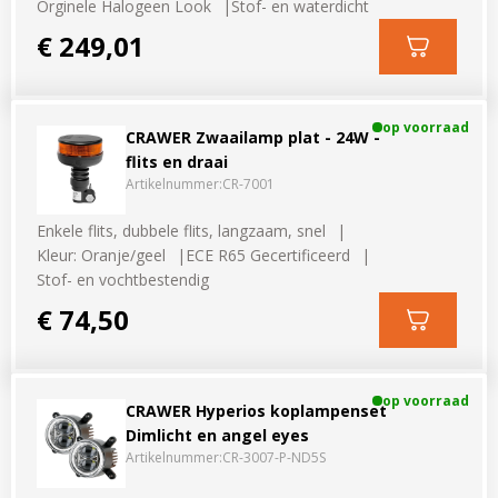
Orginele Halogeen Look
Stof- en waterdicht
€ 249,01
op voorraad
CRAWER Zwaailamp plat - 24W -
flits en draai
Artikelnummer:
CR-7001
Enkele flits, dubbele flits, langzaam, snel
Kleur: Oranje/geel
ECE R65 Gecertificeerd
Stof- en vochtbestendig
€ 74,50
op voorraad
CRAWER Hyperios koplampenset
Dimlicht en angel eyes
Artikelnummer:
CR-3007-P-ND5S