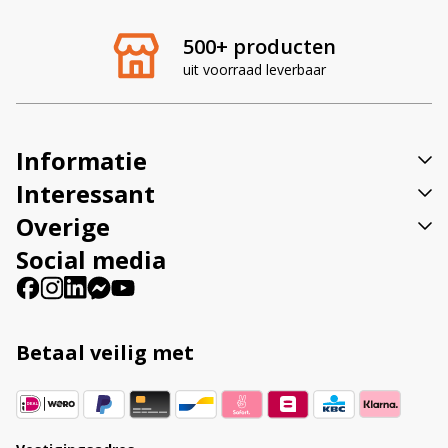
e
r
500+ producten
n
uit voorraad leverbaar
a
t
i
v
Informatie
e
:
Interessant
Overige
Social media
Betaal veilig met