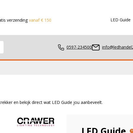
LED Guide
erzending
vanaf € 150,- in de Benelux
Voor 15:00 besteld?
Dez
0597-234500
info@ledhandel2
mpen
rekker en bekijk direct wat LED Guide jou aanbeveelt.
ger
LED Guide