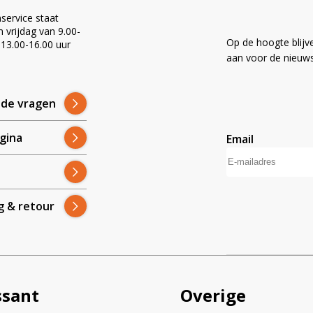
service staat
vrijdag van 9.00-
Op de hoogte blijv
 13.00-16.00 uur
!
aan voor de nieuws
lde vragen
gina
Email
A
l
t
g & retour
e
r
n
a
t
i
ssant
Overige
v