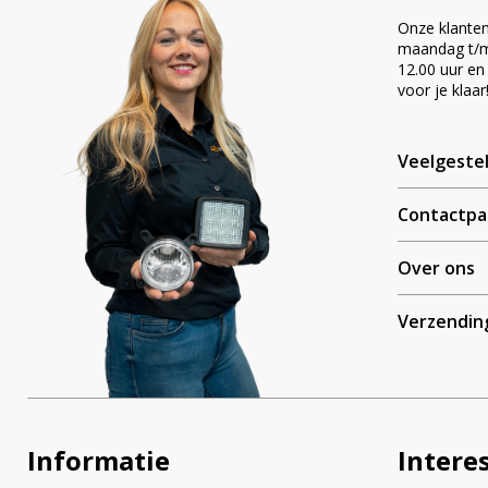
Onze klanten
maandag t/m 
A
12.00 uur en
voor je klaar
l
t
e
Veelgeste
r
n
a
Contactpa
t
i
Over ons
v
e
Verzendin
:
Informatie
Intere