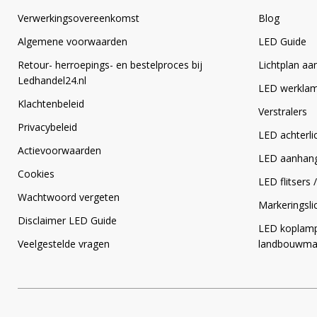
Verwerkingsovereenkomst
Blog
Algemene voorwaarden
LED Guide
Retour- herroepings- en bestelproces bij
Lichtplan aa
Ledhandel24.nl
LED werkla
Klachtenbeleid
Verstralers
Privacybeleid
LED achterli
Actievoorwaarden
LED aanhange
Cookies
LED flitsers
Wachtwoord vergeten
Markeringsli
Disclaimer LED Guide
LED koplamp
Veelgestelde vragen
landbouwma