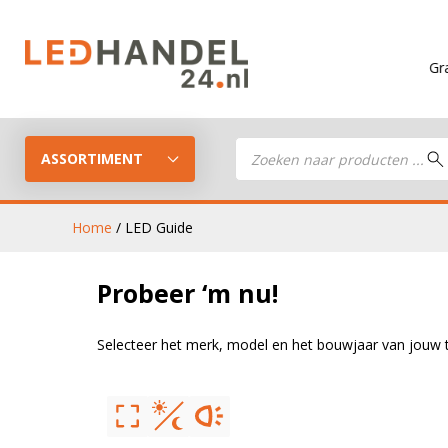
Gratis v
Producten
zoeken
ASSORTIMENT
Home
/ LED Guide
Probeer ‘m nu!
LED Guide
LED werkla
Stel je eigen LED-pakket samen
Selecteer het merk, model en het bouwjaar van jouw t
LED aanhan
LED koplampen
verlichting