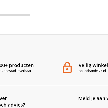
te van nieuwe
, promoties en
ijving via de
uke
in je inbox. Deze
 ontdek de
00+ producten
Veilig winke
n een paar
 maand!
t voorraad leverbaar
op ledhandel24.nl
ever
Meld je aan 
sch advies?