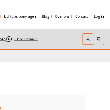
Lichtplan aanvragen
Blog
Over ons
Contact
Log-in
elfde dag verstuurd!
4.nl
+31611204496