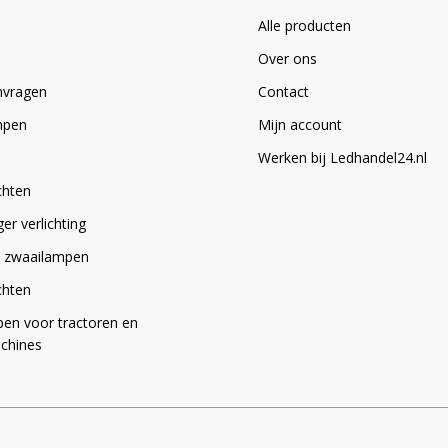
e
:
Alle producten
Over ons
nvragen
Contact
mpen
Mijn account
Werken bij Ledhandel24.nl
chten
r verlichting
 / zwaailampen
chten
en voor tractoren en
chines