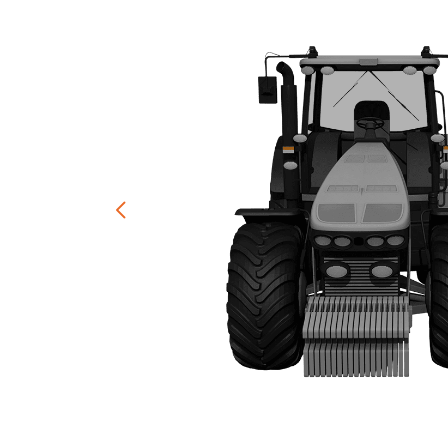
LED achterlichten
LED zwaaila
LED
LED breedtelampen
markerings
LED flitsers
LED verstral
LED Hal,- sta
LED sprayleds
gevelverlich
LED
Overige pro
voordeelpakketten