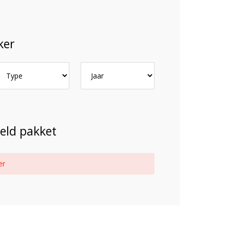
ker
pen passen op mijn
merk, model en het bouwjaar van jouw trekker en
eld pakket
welke lampen de LED configurator jou aanbeveelt!
er