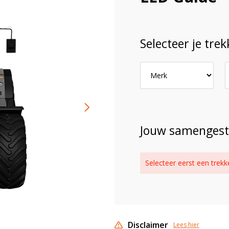
mpen
Selecteer je trek
lampen
ers
Welke lam
trekker?
l- en
Selecteer het 
Jouw samengest
ting
bekijk direct 
Selecteer eerst een trekk
PROBEER NU
ducten
Disclaimer
Lees hier
NB: