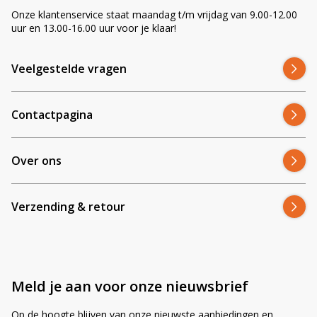
Onze klantenservice staat maandag t/m vrijdag van 9.00-12.00
uur en 13.00-16.00 uur voor je klaar!
Is de beugel wettelijk toegestaan voor
weggebruik?
Veelgestelde vragen
Waarom bestel je de ZA4020 bij
Contactpagina
Ledhandel24.nl?
Over ons
Honderden klanten gingen je voor bij Ledhandel24.nl. We hebben
meer dan 2.500 positieve reviews via
Trusted Shops
en
Kiyoh
.
Verzending & retour
Wij zijn specialist in LED-verlichting voor landbouwmachines en
helpen je graag bij het maken van de juiste keuze.
Met de ZA4020 maak je een eenvoudige upgrade naar 4
werklampen op je John Deere zonder dak-aanpassingen. Bestel
vandaag en monteer in enkele minuten.
Meld je aan voor onze nieuwsbrief
Op de hoogte blijven van onze nieuwste aanbiedingen en