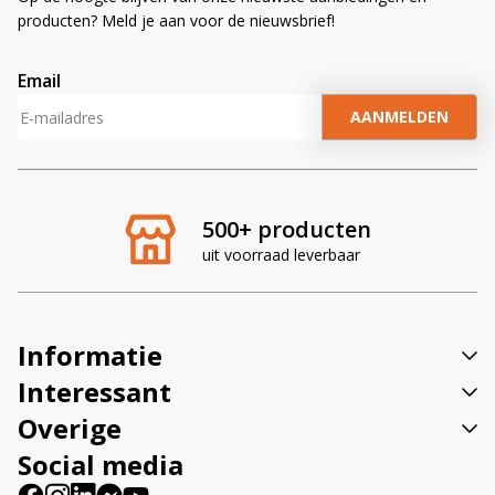
producten? Meld je aan voor de nieuwsbrief!
Email
A
l
t
e
r
500+ producten
n
uit voorraad leverbaar
a
t
i
v
Informatie
e
:
Interessant
Overige
Social media