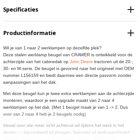
Specificaties
Productinformatie
Wil je van 1 naar 2 werklampen op dezelfde plek?
Deze stalen werklamp beugel van CRAWER is ontwikkeld voor de
achterzijde van het cabinedak op
John Deere
tractoren uit de 20-,
30- en M-serie. De beugel is gevormd naar het origineel met OEM
nummer L156159 en biedt daarmee een directe pasvorm zonder
aanpassingen aan het dak.
Met deze beugel kun je twee extra werklampen aan de achterzijde
monteren, waardoor je een upgrade maakt van 2 naar 4
werklampen op het dak. (Met 1 beugel maak je van 1 -> 2. Dus
voor van 2 naar 4 heb je 2 beugels nodig).
Ideaal voor wie meer zicht achteruit wil tijdens het werk in het
donker — bijvoorbeeld bij ploegen, hakselen of werkzaamheden
met een aanbouwwerktuig achter de trekker.
(Bekijk meer