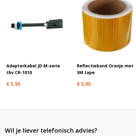
Gepoedercoate afwerking:
tractoren werken in vochtige en zoute
omgevingen (silage, mestopslag, kustgebieden). De zwarte
poedercoating beschermt het staal tegen roestvorming en zorgt dat
de beugel jarenlang strak blijft.
FAQ – ZA4020
Krijg ik 1 of 2 beugels per bestelling?
Adapterkabel JD M-serie
Reflectieband Oranje met
tbv CR-1010
3M tape
Per bestelling ontvang je 1 beugel inclusief M8 bout. Voor
montage links én rechts bestel je 2 stuks.
€ 5,95
€ 5,95
Past deze beugel exact op het OEM gat?
Welke werklampen kan ik hierop monteren?
Wil je liever telefonisch advies?