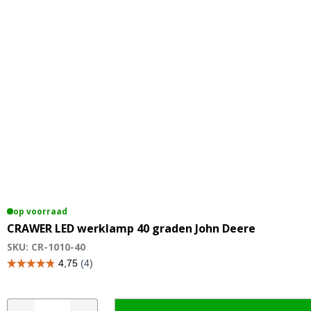
op voorraad
CRAWER LED werklamp 40 graden John Deere
SKU: CR-1010-40
CRAWER
A