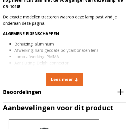
nóg meer licht dan met de voorganger van deze lamp, de
CR-1010!
De exacte modellen tractoren waarop deze lamp past vind je
onderaan deze pagina.
ALGEMENE EIGENSCHAPPEN
Behuizing: aluminium
Afwerking: hard gecoate polycarbonaten lens
Lamp afwerking: PMMA
Aansluiting: Delphi connector
Kabel: 25cm, 2-polige kabel met Delphi connector is
inbegrepen
Lees meer
Aantal ledchips: 4
Stralingshoek: verstralend 40 graden
Beoordelingen
IP rating: IP67 stof- en waterdicht
EMC Radio ontstoord: CISPR Klasse 4
Aanbevelingen voor dit product
TECHNISCHE EIGENSCHAPPEN
Lichtintensiteit: 5500 Lumen
Lichtkleur: Koud wit