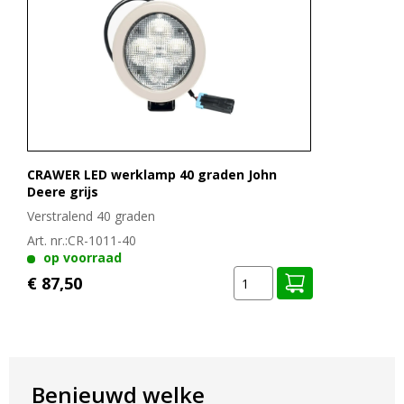
Kleurtemperatuur: 5500K
ELEKTRISCHE EIGENSCHAPPEN
Vermogen: 60W
Spanning: 10-32V
AFMETINGEN IN MM
Breedte lamp: 110 mm
CRAWER LED werklamp 40 graden John
Hoogte lamp: 120 mm
Deere grijs
Dikte lamp: 97 mm
Verstralend 40 graden
Art. nr.:
CR-1011-40
Deze lamp past op de volgende modellen van
op voorraad
John Deere
€ 87,50
John Deere 6020 Serie
John Deere 6030 Standaard Serie
John Deere 5020 Serie
John Deere 5R Serie
John Deere 6M Serie tot 2020: hier is een extra
Benieuwd welke