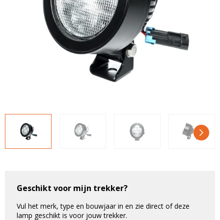
LED voordeelpakketten
LED voordeelpakketten
Overige producten
Overige producten
Bekijk alles
Blog
Over ons
Ervaringen
Gratis lichtplan
Klantenservice
0597-234500
info@ledhandel24.nl
+31611204496
Geschikt voor mijn trekker?
Vul het merk, type en bouwjaar in en zie direct of deze
lamp geschikt is voor jouw trekker.