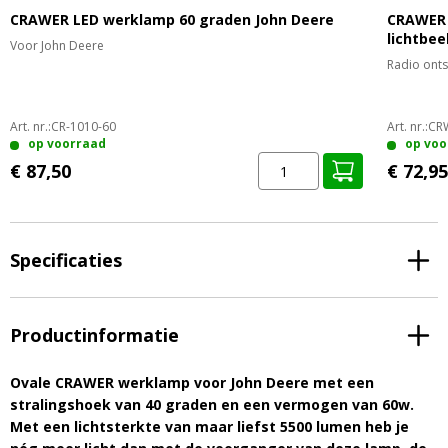
CRAWER LED werklamp 60 graden John Deere
CRAWER 
lichtbee
Voor John Deere
Radio ont
Art. nr.:
CR-1010-60
Art. nr.:
CR
op voorraad
op voo
€ 87,50
€ 72,95
Specificaties
Productinformatie
Ovale CRAWER werklamp voor John Deere met een
stralingshoek van 40 graden en een vermogen van 60w.
Met een lichtsterkte van maar liefst 5500 lumen heb je