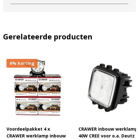
zonder dat er vocht binnendringt. Een ware upgrade voor jouw
John Deere dus.
Ontdek hier extra informatie over deze
Gerelateerde producten
lampen!
6% korting
Voordeelpakket 4 x
CRAWER inbouw werklamp
CRAWER werklamp inbouw
40W CREE voor o.a. Deutz