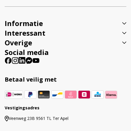
t
i
v
Informatie
e
:
Interessant
Overige
Social media
Betaal veilig met
Vestigingsadres
Veenweg 23B 9561 TL Ter Apel