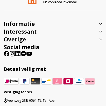
uit voorraad leverbaar
l
a
t
t
e
i
r
v
Informatie
n
e
a
:
Interessant
t
Overige
i
v
Social media
e
:
Betaal veilig met
Vestigingsadres
Veenweg 23B 9561 TL Ter Apel