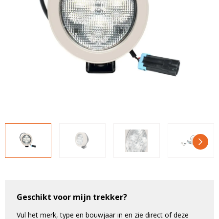
LED voordeelpakketten
LED voordeelpakketten
Overige producten
Overige producten
Bekijk alles
Blog
Over ons
Ervaringen
Gratis lichtplan
Klantenservice
0597-234500
info@ledhandel24.nl
+31611204496
Geschikt voor mijn trekker?
Vul het merk, type en bouwjaar in en zie direct of deze