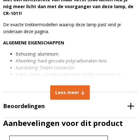
nóg meer licht dan met de voorganger van deze lamp, de
CR-1011!
De exacte trekkermodellen waarop deze lamp past vind je
onderaan deze pagina.
ALGEMENE EIGENSCHAPPEN
Behuizing: aluminium
Afwerking: hard gecoate polycarbonaten lens
Aansluiting: Delphi connector
Kabel: 25cm, 2-polige kabel met Delphi connector is
inbegrepen
Aantal ledchips: 4
Lees meer
Stralingshoek: breedstralend 60 graden
IP rating: IP67 stof- en waterdicht
Beoordelingen
EMC Radio ontstoord: CISPR Klasse 4
TECHNISCHE EIGENSCHAPPEN
Aanbevelingen voor dit product
Lichtintensiteit: 5500 Lumen
Lichtkleur: Koud wit