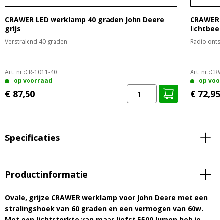
CRAWER LED werklamp 40 graden John Deere
CRAWER 
grijs
lichtbee
Verstralend 40 graden
Radio ont
Art. nr.:
CR-1011-40
Art. nr.:
CR
op voorraad
op voo
€ 87,50
€ 72,95
Specificaties
Productinformatie
Ovale, grijze CRAWER werklamp voor John Deere met een
stralingshoek van 60 graden en een vermogen van 60w.
Met een lichtsterkte van maar liefst 5500 lumen heb je