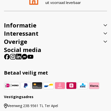
uit voorraad leverbaar
a
t
i
v
Informatie
e
:
Interessant
Overige
Social media
Betaal veilig met
Vestigingsadres
Veenweg 23B 9561 TL Ter Apel