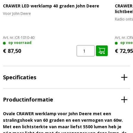
CRAWER LED werklamp 40 graden John Deere
CRAWER 
lichtbee
Voor John Deere
Radio ont
Art. nr.:
CR-1010-40
Art. nr.:
CR
op voorraad
op voo
€ 87,50
€ 72,95
Specificaties
Productinformatie
Ovale CRAWER werklamp voor John Deere met een
stralingshoek van 60 graden en een vermogen van 60w.
Met een lichtsterkte van maar liefst 5500 lumen heb je