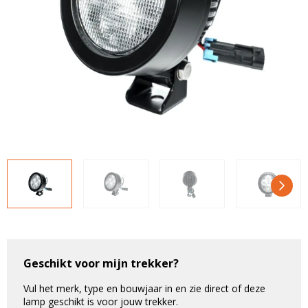
LED voordeelpakketten
LED voordeelpakketten
Overige producten
Overige producten
Bekijk alles
Blog
Over ons
Ervaringen
Gratis lichtplan
Klantenservice
0597-234500
info@ledhandel24.nl
+31611204496
Geschikt voor mijn trekker?
Vul het merk, type en bouwjaar in en zie direct of deze
lamp geschikt is voor jouw trekker.