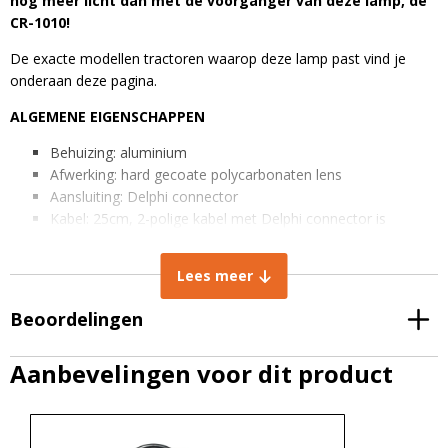
nóg meer licht dan met de voorganger van deze lamp, de
CR-1010!
De exacte modellen tractoren waarop deze lamp past vind je
onderaan deze pagina.
ALGEMENE EIGENSCHAPPEN
Behuizing: aluminium
Afwerking: hard gecoate polycarbonaten lens
Aansluiting: Delphi connector
Kabel: 25cm, 2-polige kabel met Delphi connector is
inbegrepen
Aantal ledchips: 4
Lees meer
Stralingshoek: breedstralend 60 graden
IP rating: IP67 stof- en waterdicht
Beoordelingen
EMC Radio ontstoord: CISPR Klasse 4
TECHNISCHE EIGENSCHAPPEN
Aanbevelingen voor dit product
Lichtintensiteit: 5500 Lumen
Lichtkleur: Koud wit
Kleurtemperatuur: 5500K