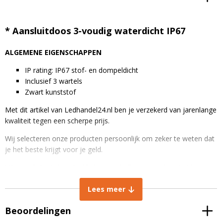
* Aansluitdoos 3-voudig waterdicht IP67
ALGEMENE EIGENSCHAPPEN
IP rating: IP67 stof- en dompeldicht
Inclusief 3 wartels
Zwart kunststof
Met dit artikel van Ledhandel24.nl ben je verzekerd van jarenlange
kwaliteit tegen een scherpe prijs.
Wij selecteren onze producten persoonlijk om zeker te weten dat
je het beste krijgt voor je geld.
Uiteraard staat de ontwikkeling van ledlampen ook niet stil en zijn
wij ook dagelijks bezig om voor jou de beste producten te vinden.
Lees meer
Door onze ledlampen slim in te kopen kunnen wij ze aanbieden
voor scherpe prijzen en aantrekkelijke staffelkortingen.
Beoordelingen