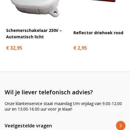
A
l
t
e
r
Schemerschakelaar 230V –
n
Reflector driehoek rood
Automatisch licht
a
t
€ 2,95
€ 32,95
i
v
e
:
Wil je liever telefonisch advies?
Onze klantenservice staat maandag t/m vrijdag van 9.00-12.00
uur en 13.00-16.00 uur voor je klaar!
Veelgestelde vragen