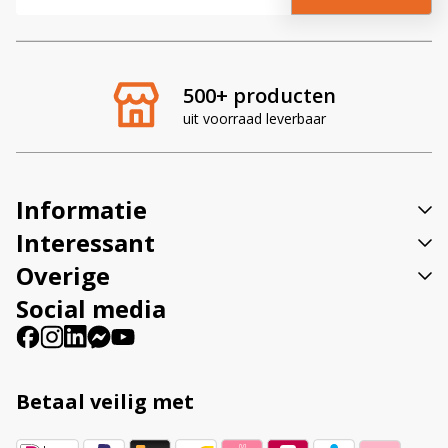
l
t
e
r
500+ producten
n
uit voorraad leverbaar
a
t
i
v
Informatie
e
:
Interessant
Overige
Social media
Betaal veilig met