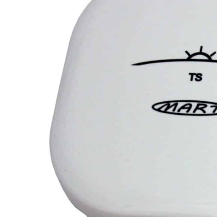
LED achterlichten
LED zwaaila
LED
LED breedtelampen
markerings
LED flitsers
LED verstral
LED Hal,- sta
LED sprayleds
gevelverlich
LED
Overige pro
voordeelpakketten