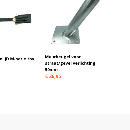
Muurbeugel voor
l JD M-serie tbv
Led nu
straat/gevel verlichting
rood 1
50mm
€ 13,9
€ 26,95