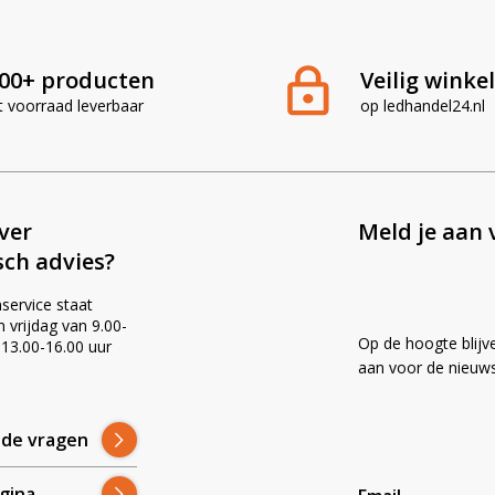
00+ producten
Veilig winke
t voorraad leverbaar
op ledhandel24.nl
ever
Meld je aan 
sch advies?
service staat
vrijdag van 9.00-
Op de hoogte blijv
 13.00-16.00 uur
!
aan voor de nieuws
lde vragen
gina