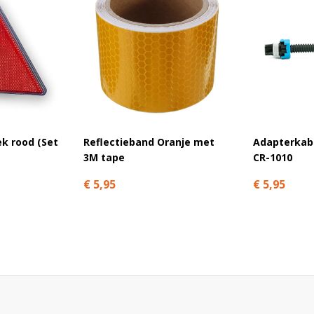
ek rood (Set
Reflectieband Oranje met
Adapterkabe
3M tape
CR-1010
€ 5,95
€ 5,95