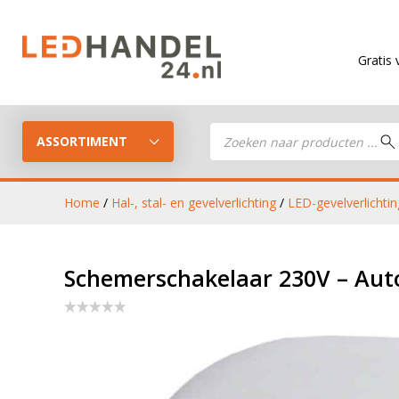
Gratis verzending
Producten
zoeken
ASSORTIMENT
Home
/
Hal-, stal- en gevelverlichting
/
LED-gevelverlichtin
LED Guide
LED werkla
Schemerschakelaar 230V – Auto
Stel je eigen LED-pakket samen
LED aanhan
LED koplampen
verlichting