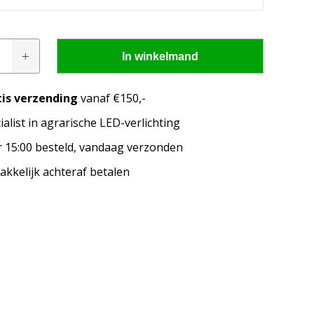
akelaar
In winkelmand
h
tis verzending
vanaf €150,-
ialist in agrarische LED-verlichting
pen passen op mijn
 15:00 besteld, vandaag verzonden
kkelijk achteraf betalen
merk, model en het bouwjaar van jouw trekker en
welke lampen de LED configurator jou aanbeveelt!