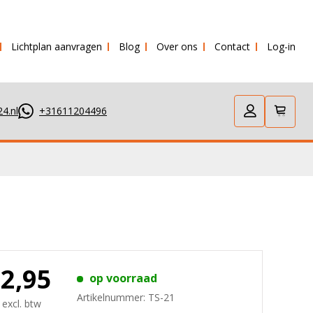
Lichtplan aanvragen
Blog
Over ons
Contact
Log-in
 verstuurd!
4.nl
+31611204496
32,95
op voorraad
Artikelnummer:
TS-21
 excl. btw