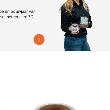
lan op maat. Of het nu gaat om je huis, tuin of
 je ruimte optimaal te verlichten.
ype en bouwjaar van
 zie meteen een 3D
k van automatisch aan- en uitschakelen van je
ereenvoudigt.