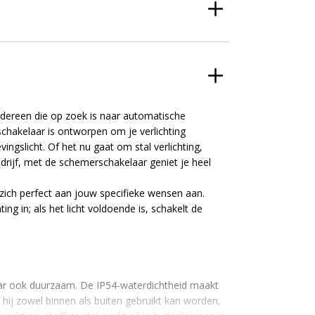
edereen die op zoek is naar automatische
schakelaar is ontworpen om je verlichting
ingslicht. Of het nu gaat om stal verlichting,
edrijf, met de schemerschakelaar geniet je heel
 zich perfect aan jouw specifieke wensen aan.
ng in; als het licht voldoende is, schakelt de
maar ook duurzaam. De IP54-waterdichtheid maakt
hij zowel binnen als buiten gebruikt kan worden,