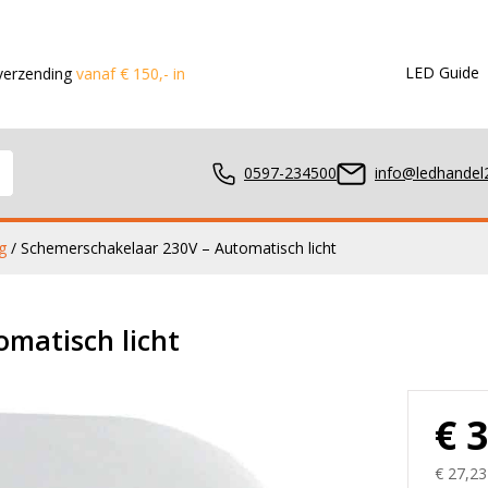
LED Guide
vanaf € 150,- in de Benelux
Voor 15:00 besteld?
Dezelfde dag
0597-234500
info@ledhandel2
g
/ Schemerschakelaar 230V – Automatisch licht
mpen
matisch licht
ger
€ 
€ 27,23