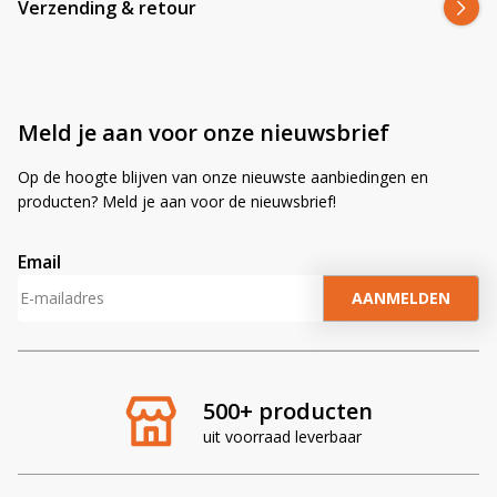
Verzending & retour
Meld je aan voor onze nieuwsbrief
Op de hoogte blijven van onze nieuwste aanbiedingen en
producten? Meld je aan voor de nieuwsbrief!
Email
A
l
t
e
r
500+ producten
n
uit voorraad leverbaar
a
t
i