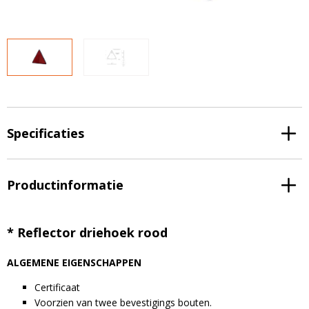
LED voordeelpakketten
LED voordeelpakketten
Overige producten
Overige producten
Bekijk alles
Blog
Over ons
Ervaringen
Specificaties
Gratis lichtplan
Klantenservice
Productinformatie
0597-234500
* Reflector driehoek rood
info@ledhandel24.nl
+31611204496
ALGEMENE EIGENSCHAPPEN
Certificaat
Voorzien van twee bevestigings bouten.