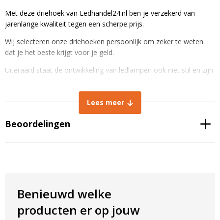
Met deze driehoek van Ledhandel24.nl ben je verzekerd van
jarenlange kwaliteit tegen een scherpe prijs.
Wij selecteren onze driehoeken persoonlijk om zeker te weten
dat je het beste krijgt voor je geld.
Uiteraard staat de ontwikkeling van ledlampen ook niet stil en zijn
wij dagelijks bezig om voor jou de beste producten te vinden.
Door onze ledlampen en andere artikelen slim in te kopen kunnen
Lees meer
wij ze aanbieden voor scherpe prijzen en aantrekkelijke
staffelkorting
Beoordelingen
Benieuwd welke
producten er op jouw