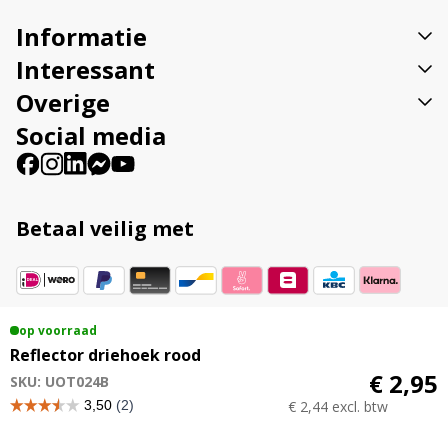
v
Informatie
e
:
Interessant
Overige
Social media
Betaal veilig met
Vestigingsadres
op voorraad
Reflector driehoek rood
Veenweg 23B 9561 TL Ter Apel
€ 2,95
SKU: UOT024B
€ 2,44 excl. btw