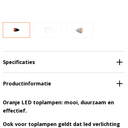
LED voordeelpakketten
LED voordeelpakketten
Overige producten
Overige producten
Bekijk alles
Blog
Over ons
Ervaringen
Specificaties
Gratis lichtplan
Klantenservice
Productinformatie
0597-234500
info@ledhandel24.nl
Oranje LED toplampen: mooi, duurzaam en
+31611204496
effectief.
Ook voor toplampen geldt dat led verlichting