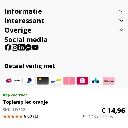
v
Informatie
e
:
Interessant
Overige
Social media
Betaal veilig met
Vestigingsadres
op voorraad
Toplamp led oranje
Veenweg 23B 9561 TL Ter Apel
€ 14,96
SKU: LD222
€ 12,36 excl. btw