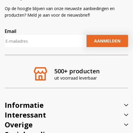
Op de hoogte blijven van onze nieuwste aanbiedingen en
producten? Meld je aan voor de nieuwsbrief!
Email
A
l
t
e
r
500+ producten
n
uit voorraad leverbaar
a
t
i
v
Informatie
e
:
Interessant
Overige