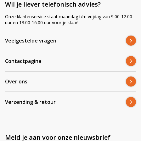
Wil je liever telefonisch advies?
ND5S?
Onze klantenservice staat maandag t/m vrijdag van 9.00-12.00
uur en 13.00-16.00 uur voor je klaar!
Wat doet de HALO-ring precies?
Veelgestelde vragen
Zijn deze lampen E-gekeurd?
Contactpagina
Waarom Ledhandel24.nl?
Over ons
✔ Specialist in LED-verlichting voor landbouwmachines ✔ Meer
dan 2.500 positieve recensies ✔ Snelle levering en deskundig
Verzending & retour
advies ✔ Altijd scherpe prijzen
Meld je aan voor onze nieuwsbrief