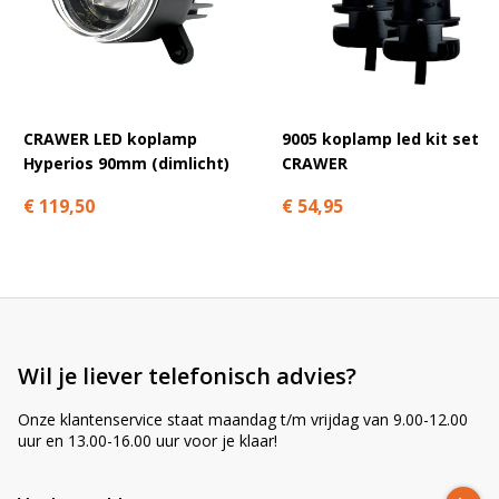
etc.!
A
Flitsers
| Of je nu op zoek bent naar flitsers voor professioneel
l
gebruik, zoals op hulpdiensten of werkvoertuigen, of voor
t
privégebruik op bijvoorbeeld bouw- en landbouwmachines, onze
e
LED-flitsers bieden de ideale oplossing.
r
n
CRAWER LED koplamp
9005 koplamp led kit set
Allemaal plug & play, radio ontstoord en waterdicht, zoals je van
a
Hyperios 90mm (dimlicht)
CRAWER
ons gewend bent!
t
€ 119,50
€ 54,95
i
v
e
:
Wil je liever telefonisch advies?
Onze klantenservice staat maandag t/m vrijdag van 9.00-12.00
uur en 13.00-16.00 uur voor je klaar!