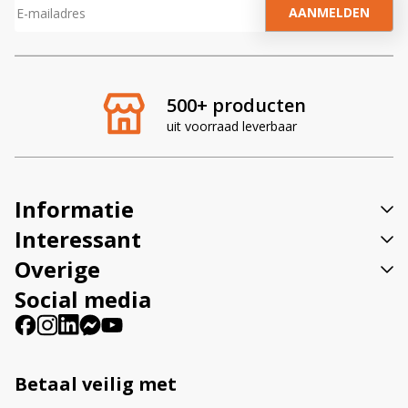
A
l
t
e
r
500+ producten
n
uit voorraad leverbaar
a
t
i
v
Informatie
e
:
Interessant
Overige
Social media
Betaal veilig met