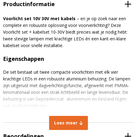
Productinformatie
Voorlicht set 10V 30V met kabels
– en je op zoek naar een
complete en robuuste oplossing voor voorverlichting? Deze
Voorlicht set + kabelset 10‑30V biedt precies wat je nodig hebt:
twee stevige lampen met krachtige LEDs én een kant-en-klare
kabelset voor snelle installatie.
Eigenschappen
De set bestaat uit twee compacte voorlichten met elk vier
krachtige LEDs in een robuuste aluminium behuizing. De lampen
zijn uitgerust met dagverlichtingsfunctie, afgewerkt met PMMA-
lensmateriaal voor een strak lichtbeeld en lange levensduur. De
behuizing is van Gepoedercoat aluminimum en bestand tegen
vuil, vocht en trillingen.
De meegeleverde kabelset maakt het aansluiten eenvoudig: alles
is voorbereid op plug & play. Dankzij de flexibele montagebeugels
Lees meer
monteer je de lampen waar je maar wilt – bovenop de cabine of
achterop het voertuig.
Beoordelingen