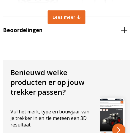
Lees meer
Beoordelingen
Set: LED voorlamp – links en rechts
2 functies: stadslicht en knipperlicht
Benieuwd welke
IP rating: IP67 stof- en dompeldicht
producten er op jouw
Certificaat
Spanning: 12-24
trekker passen?
AFMETINGEN IN MM
Breedte lamp: 104 mm
Vul het merk, type en bouwjaar van
Hoogte lamp: 95 mm
je trekker in en zie meteen een 3D
Dikte lamp: 28 mm
resultaat
Aansluitschema