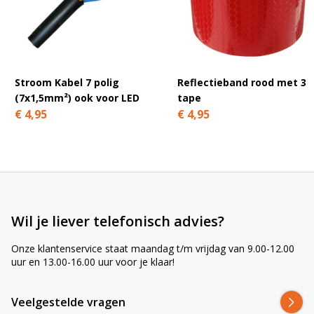
A
l
t
e
r
n
Stroom Kabel 7 polig
Reflectieband rood met 3
a
(7x1,5mm²) ook voor LED
tape
t
€ 4,95
€ 4,95
i
v
e
:
Wil je liever telefonisch advies?
Onze klantenservice staat maandag t/m vrijdag van 9.00-12.00
uur en 13.00-16.00 uur voor je klaar!
Veelgestelde vragen