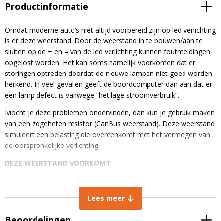
Productinformatie
Omdat moderne auto’s niet altijd voorbereid zijn op led verlichting
is er deze weerstand. Door de weerstand in te bouwen/aan te
sluiten op de + en – van de led verlichting kunnen foutmeldingen
opgelost worden. Het kan soms namelijk voorkomen dat er
storingen optreden doordat de nieuwe lampen niet goed worden
herkend. In veel gevallen geeft de boordcomputer dan aan dat er
een lamp defect is vanwege “het lage stroomverbruik”.
Mocht je deze problemen ondervinden, dan kun je gebruik maken
van een zogeheten resistor (CanBus weerstand). Deze weerstand
simuleert een belasting die overeenkomt met het vermogen van
de oorspronkelijke verlichting.
DEZE WEERSTAND VOORKOMT
Foutmeldingen boordcomputer;
Niet branden van verlichting;
Lees meer
Onjuist branden van led verlichting;
Kort branden van led verlichting;
Beoordelingen