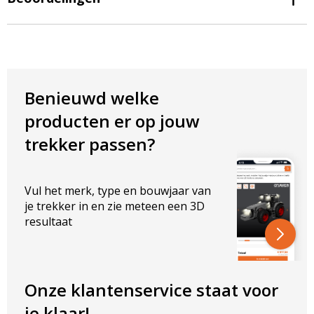
Snel knipperen van richting aanwijzer.
Weerstand kan warm worden. Hierbij dient bij de installatie
rekening gehouden te worden.
Deze weerstand heeft een behuizing die een koelvermogen heeft
van 50W (staat ook op de behuizing). Dus je zit bij juist gebruik
goed en het zal dan niet doorbranden!
Benieuwd welke
producten er op jouw
trekker passen?
Vul het merk, type en bouwjaar van
je trekker in en zie meteen een 3D
resultaat
Onze klantenservice staat voor
je klaar!