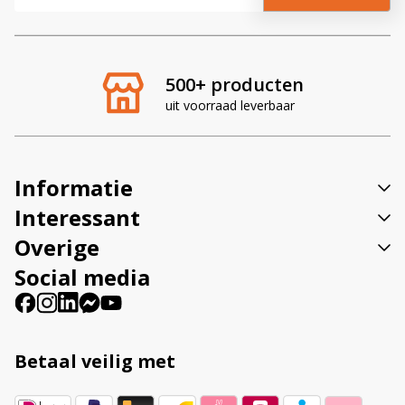
l
t
e
r
500+ producten
n
uit voorraad leverbaar
a
t
i
v
Informatie
e
:
Interessant
Overige
Social media
Betaal veilig met