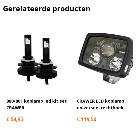
en ontdek de klantfoto van de maand!
Gerelateerde producten
Bevestig je inschrijving via de bevestigingsmail in je
inbox. Deze ontvang je binnen een paar minuten.
Email
A
l
t
e
880/881 koplamp led kit set
CRAWER LED koplamp
r
CRAWER
universeel rechthoek
n
a
€ 54,95
€ 119,50
t
i