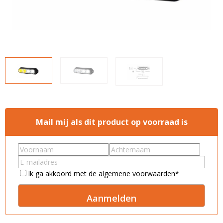
LED voordeelpakketten
LED voordeelpakketten
Overige producten
Overige producten
Bekijk alles
Blog
Over ons
Ervaringen
Gratis lichtplan
Mail mij als dit product op voorraad is
Klantenservice
First
Last
name
*
name
*
Email
*
0597-234500
Consent
*
Ik ga akkoord met de algemene voorwaarden
*
info@ledhandel24.nl
+31611204496
A