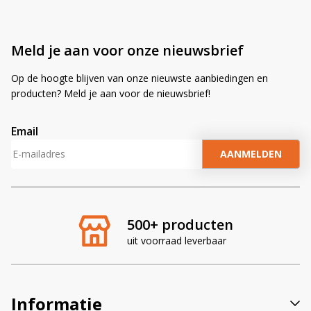
Meld je aan voor onze nieuwsbrief
Op de hoogte blijven van onze nieuwste aanbiedingen en
producten? Meld je aan voor de nieuwsbrief!
Email
A
l
t
e
r
500+ producten
n
uit voorraad leverbaar
a
t
i
v
Informatie
e