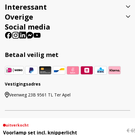
:
Interessant
Overige
Social media
Betaal veilig met
Vestigingsadres
Veenweg 23B 9561 TL Ter Apel
uitverkocht
© 2015 - 2026 Ledhandel24.nl | Alle genoemde
€ 6
Voorlamp set incl. knipperlicht
prijzen zijn inclusief btw