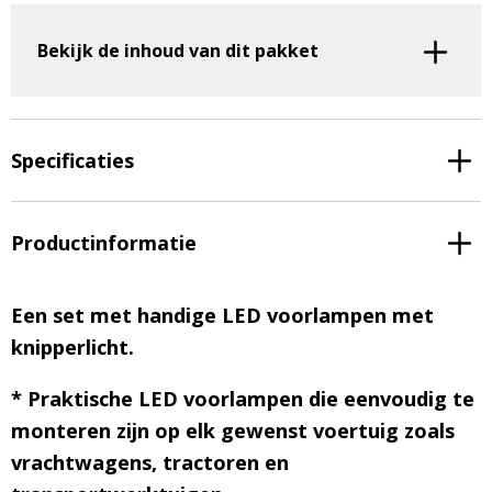
l
t
Bekijk de inhoud van dit pakket
e
r
n
a
t
Specificaties
i
v
e
Productinformatie
:
Een set met handige LED voorlampen met
knipperlicht.
* Praktische LED voorlampen die eenvoudig te
monteren zijn op elk gewenst voertuig zoals
vrachtwagens, tractoren en