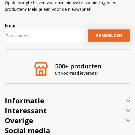
Op de hoogte blijven van onze nieuwste aanbiedingen en
producten? Meld je aan voor de nieuwsbrief!
Email
A
l
t
e
r
500+ producten
n
uit voorraad leverbaar
a
t
i
v
Informatie
e
:
Interessant
Overige
Social media