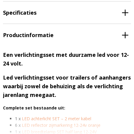
Specificaties
Productinformatie
Een verlichtingsset met duurzame led voor 12-
24 volt.
Led verlichtingsset voor trailers of aanhangers
waarbij zowel de behuizing als de verlichting
jarenlang meegaat.
Complete set bestaande uit:
1 x
LED achterlicht SET – 2 meter kabel
6 x
LED reflector zijmarkering 12-24v oranje
1 x
LED breedtelamp SET half lang 12-24V