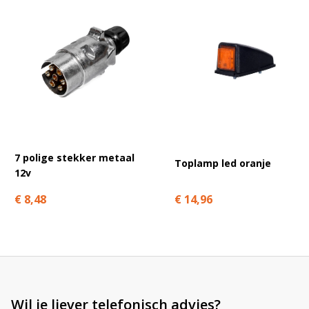
A
l
t
e
r
n
a
t
7 polige stekker metaal
Toplamp led oranje
i
12v
v
e
€ 14,96
€ 8,48
:
Wil je liever telefonisch advies?