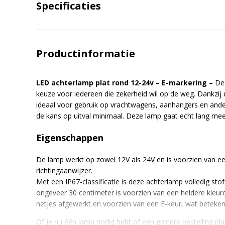
Specificaties
Productinformatie
LED achterlamp plat rond 12-24v – E-markering –
De
keuze voor iedereen die zekerheid wil op de weg. Dankzij de
ideaal voor gebruik op vrachtwagens, aanhangers en ander
de kans op uitval minimaal. Deze lamp gaat echt lang mee
Eigenschappen
De lamp werkt op zowel 12V als 24V en is voorzien van een
richtingaanwijzer.
Met een IP67-classificatie is deze achterlamp volledig st
ongeveer 30 centimeter is voorzien van een heldere kleur
netjes afgewerkt en voorzien van een E-keur, wat betekent
Of je nu één lamp nodig hebt of een grotere bestelling pla