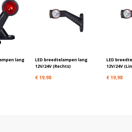
 Bekijk onze beoordelingen op
Trusted
lampen lang
LED breedtelampen lang
LED breedt
12V/24V (Rechts)
12V/24V (Li
€ 19,98
€ 19,98