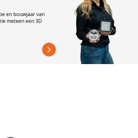
ype en bouwjaar van
 zie meteen een 3D
rond 12-24v – E-markering bij
j staan voor uitstekende service, eerlijke prijzen
ange ervaring en wij weten wat je nodig hebt aan
l mogelijk kunt gebruiken.
rdt je pakket dezelfde dag ingepakt en verstuurd.
ennis van onze LED-verlichting en helpen je graag
en? Maak dan gebruik van onze
LED Guide; dé
aar van je trekker in en je krijgt meteen te zien