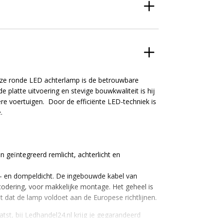
ze ronde LED achterlamp is de betrouwbare
 platte uitvoering en stevige bouwkwaliteit is hij
e voertuigen. Door de efficiënte LED-techniek is
.
 geïntegreerd remlicht, achterlicht en
of- en dompeldicht. De ingebouwde kabel van
codering, voor makkelijke montage. Het geheel is
 dat de lamp voldoet aan de Europese richtlijnen.
atst, bij Ledhandel24.nl krijg je gegarandeerd