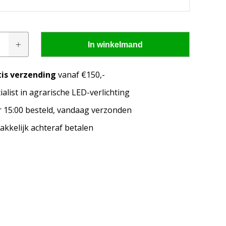
In winkelmand
tis verzending
vanaf €150,-
ialist in agrarische LED-verlichting
pen passen op mijn
 15:00 besteld, vandaag verzonden
merk, model en het bouwjaar van jouw trekker en
kkelijk achteraf betalen
welke lampen de LED configurator jou aanbeveelt!