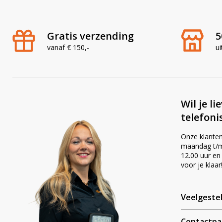
Gratis verzending
5
vanaf € 150,-
ui
Wil je li
telefoni
Onze klanten
maandag t/m 
12.00 uur en
voor je klaar
Veelgeste
Contactpa