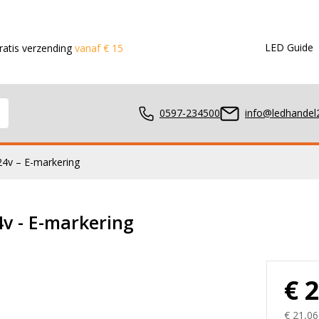
LED Guide
nding
vanaf € 150,- in de Benelux
Voor 15:00 besteld?
Dezelfd
0597-234500
info@ledhandel2
24v – E-markering
mpen
v - E-markering
ger
€ 
€ 21,06