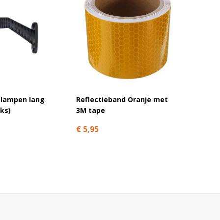
elampen lang
Reflectieband Oranje met
Set LE
nks)
3M tape
12V/24
€ 5,95
€ 37,9