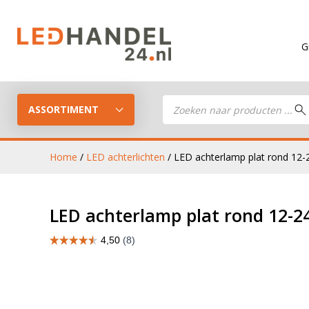
Gratis verze
Producten
zoeken
ASSORTIMENT
Home
/
LED achterlichten
/ LED achterlamp plat rond 12-
LED Guide
LED werkla
LED achterlamp plat rond 12-24
Stel je eigen LED-pakket samen
LED aanhan
LED koplampen
verlichting