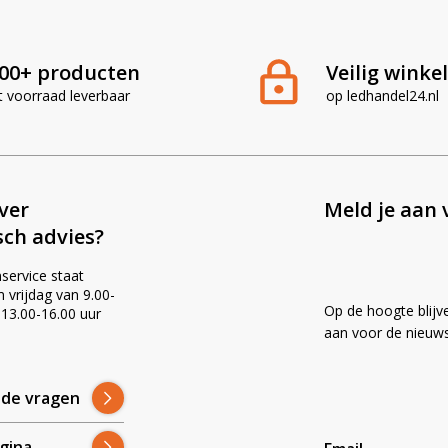
00+ producten
Veilig winke
t voorraad leverbaar
op ledhandel24.nl
ever
Meld je aan 
sch advies?
service staat
vrijdag van 9.00-
Op de hoogte blijv
 13.00-16.00 uur
!
aan voor de nieuws
lde vragen
gina