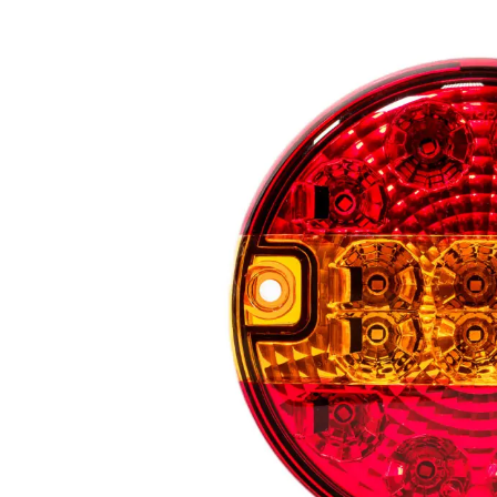
LED achterlichten
LED zwaaila
LED
LED breedtelampen
markerings
LED flitsers
LED verstral
LED Hal,- sta
LED sprayleds
gevelverlich
LED
Overige pro
voordeelpakketten