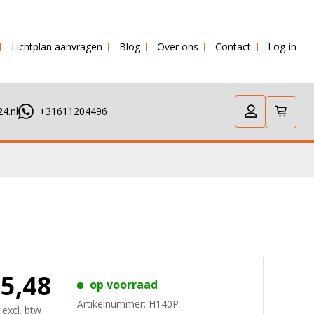
Lichtplan aanvragen
Blog
Over ons
Contact
Log-in
e dag verstuurd!
4.nl
+31611204496
25,48
op voorraad
Artikelnummer:
H140P
 excl. btw