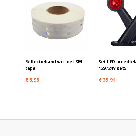
We hebben inmiddels meer dan 2.500 positieve recensies!
Shops
(4,7/5) of
Kiyoh
(9,1/10).
Reflectieband wit met 3M
Set LED breedte
tape
12V/24V set5
€ 5,95
€ 39,91