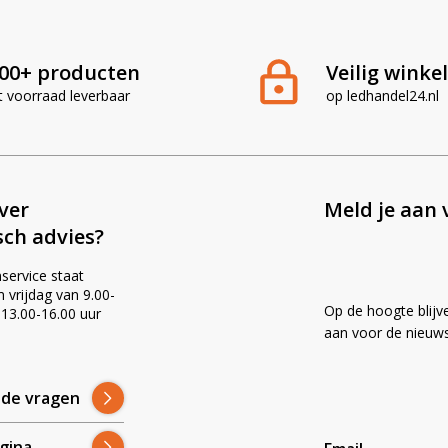
 zijn wij ook dagelijks bezig om voor jou de beste
n kunnen wij ze aanbieden voor scherpe prijzen en
00+ producten
Veilig winke
t voorraad leverbaar
op ledhandel24.nl
ever
Meld je aan 
sch advies?
service staat
vrijdag van 9.00-
Op de hoogte blijv
 13.00-16.00 uur
!
aan voor de nieuws
lde vragen
gina