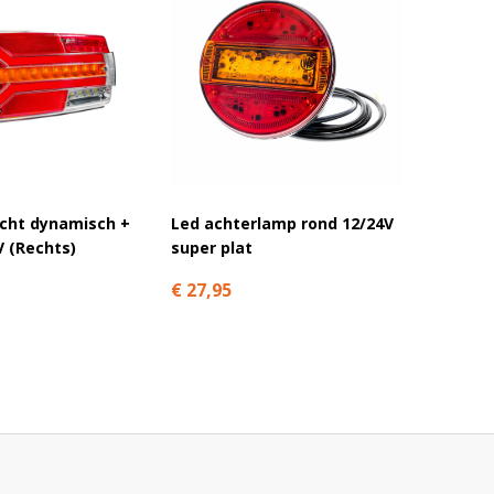
icht dynamisch +
Led achterlamp rond 12/24V
Led ach
V (Rechts)
super plat
reflec
€ 27,95
€ 144,