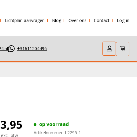
Lichtplan aanvragen
Blog
Over ons
Contact
Log-in
erstuurd!
4.nl
+31611204496
13,95
op voorraad
Artikelnummer:
L2295-1
 excl. btw