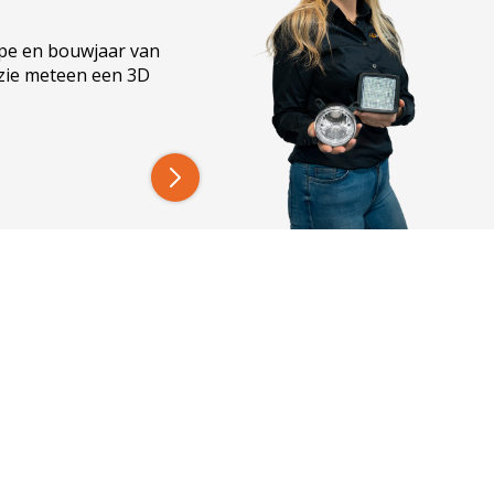
ype en bouwjaar van
 zie meteen een 3D
landbouwvoertuig of trailer zoekt, deze lamp past
el, sluit je ‘m zo aan op vrijwel elk voertuig. Geen
 Dus of je nu op het erf rijdt of de weg op gaat,
n aan de wettelijke eisen. Kortom, een slimme
wil hebben, en dat voor elk soort voertuig!
 te instaleren? Misschien is dit wat!
je voertuig goed zichtbaar is aan beide zijden,
weggebruikers te waarschuwen.
erlichtingssets voor aanhangers maar ook voor