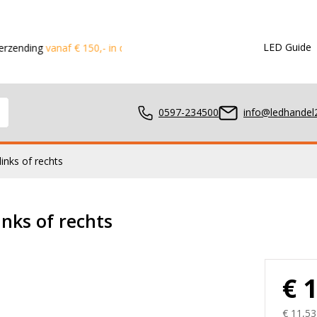
LED Guide
anaf € 150,- in de Benelux
Voor 15:00 besteld?
Dezelfde dag v
0597-234500
info@ledhandel2
links of rechts
mpen
inks of rechts
ger
€ 
€ 11,53