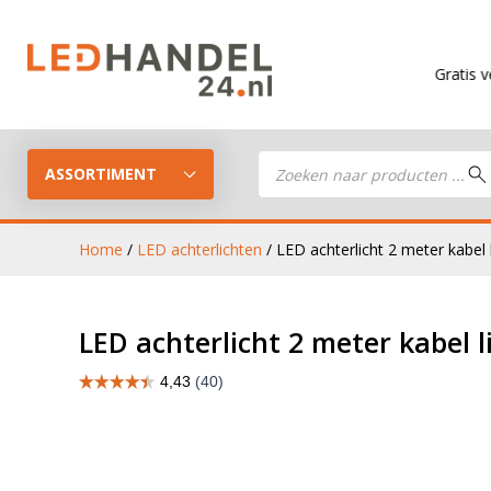
Gratis verzending
v
Producten
zoeken
ASSORTIMENT
Home
/
LED achterlichten
/ LED achterlicht 2 meter kabel 
LED Guide
LED werkla
LED achterlicht 2 meter kabel l
Stel je eigen LED-pakket samen
LED aanhan
LED koplampen
verlichting