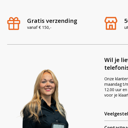
Uiteraard staat de ontwikkeling van ledlampen niet stil en
producten te vinden. Door deze ledlampen slim in te kope
aantrekkelijke staffelkortingen.
Gratis verzending
5
vanaf € 150,-
ui
Wil je li
telefoni
Onze klanten
maandag t/m 
12.00 uur en
voor je klaar
Veelgeste
Contactpa