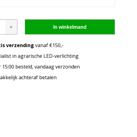
In winkelmand
tis verzending
vanaf €150,-
ialist in agrarische LED-verlichting
pen passen op mijn
 15:00 besteld, vandaag verzonden
merk, model en het bouwjaar van jouw trekker en
kkelijk achteraf betalen
welke lampen de LED configurator jou aanbeveelt!