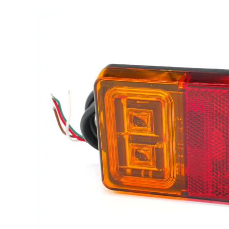
LED achterlichten
LED zwaaila
LED
LED breedtelampen
markerings
LED flitsers
LED verstral
LED Hal,- sta
LED sprayleds
gevelverlich
LED
Overige pro
voordeelpakketten