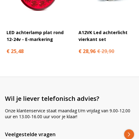
A
l
t
e
r
LED achterlamp plat rond
A12VK Led achterlicht
n
12-24v - E-markering
vierkant set
a
t
€ 25,48
€ 28,96
€ 29,90
i
v
e
:
Wil je liever telefonisch advies?
Onze klantenservice staat maandag t/m vrijdag van 9.00-12.00
uur en 13.00-16.00 uur voor je klaar!
Veelgestelde vragen