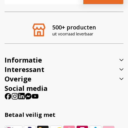
l
t
e
r
500+ producten
n
uit voorraad leverbaar
a
t
i
v
Informatie
e
:
Interessant
Overige
Social media
Betaal veilig met