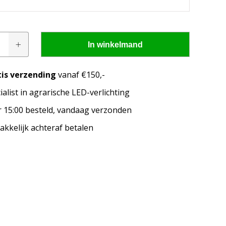
In winkelmand
tis verzending
vanaf €150,-
ialist in agrarische LED-verlichting
pen passen op mijn
 15:00 besteld, vandaag verzonden
merk, model en het bouwjaar van jouw trekker en
kkelijk achteraf betalen
welke lampen de LED configurator jou aanbeveelt!