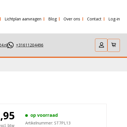
Lichtplan aanvragen
Blog
Over ons
Contact
Log-in
verstuurd!
4.nl
+31611204496
7,95
op voorraad
Artikelnummer:
ST7PL13
excl. btw