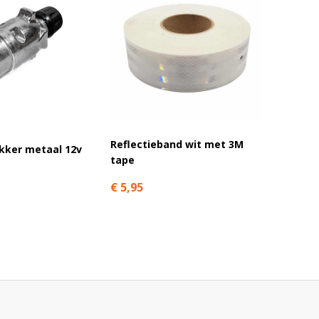
Reflectieband wit met 3M
A12VK 
ekker metaal 12v
tape
vierka
€ 5,95
€ 28,9