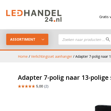
Gratis verzending
Producten
zoeken
ASSORTIMENT
Home
/
Verlichtingsset aanhanger
/ Adapter 7-polig naar 1
LED Guide
LED werkla
Adapter 7-polig naar 13-polige
Stel je eigen LED-pakket samen
LED aanhan
LED koplampen
verlichting