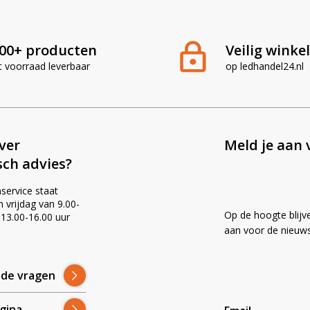
00+ producten
Veilig winke
t voorraad leverbaar
op ledhandel24.nl
ever
Meld je aan 
sch advies?
service staat
vrijdag van 9.00-
Op de hoogte blijv
 13.00-16.00 uur
!
aan voor de nieuws
lde vragen
gina