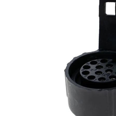
LED achterlichten
LED zwaaila
LED
LED breedtelampen
markerings
LED flitsers
LED verstral
LED Hal,- sta
LED sprayleds
gevelverlich
LED
Overige pro
voordeelpakketten