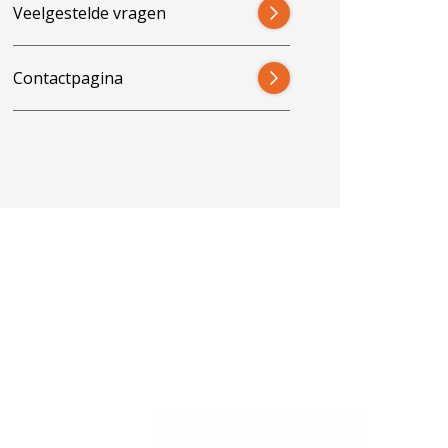
Veelgestelde vragen
Contactpagina
3% ko