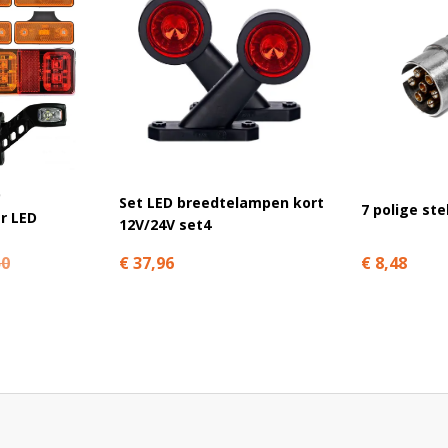
Set LED breedtelampen kort
7 polige st
r LED
12V/24V set4
€ 8,48
€ 37,96
50