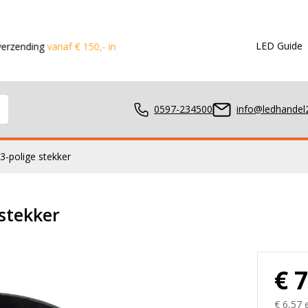
LED Guide
vanaf € 150,- in de Benelux
Voor 15:00 besteld?
Dezelfde dag 
0597-234500
info@ledhandel2
3-polige stekker
mpen
 stekker
ger
€ 
€ 6,57 