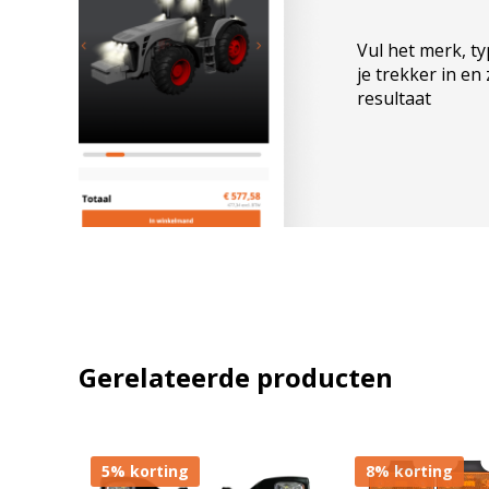
Email
Vul het merk, t
je trekker in en
resultaat
A
l
t
e
r
n
a
Gerelateerde producten
t
i
v
e
:
5% korting
8% korting