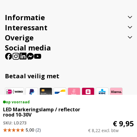
i
v
Informatie
e
:
Interessant
Overige
Social media
Betaal veilig met
op voorraad
Vestigingsadres
LED Markeringslamp / reflector
rood 10-30V
Veenweg 23B 9561 TL Ter Apel
€ 9,95
SKU: LD273
€ 8,22 excl. btw