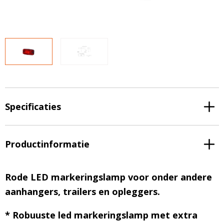
LED voordeelpakketten
LED voordeelpakketten
Overige producten
Overige producten
Bekijk alles
Blog
Over ons
Ervaringen
Specificaties
Gratis lichtplan
Klantenservice
Productinformatie
0597-234500
Rode LED markeringslamp voor onder andere
info@ledhandel24.nl
+31611204496
aanhangers, trailers en opleggers.
* Robuuste led markeringslamp met extra