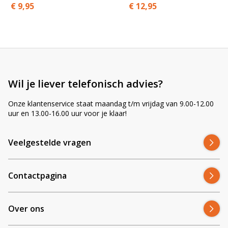
€ 9,95
€ 12,95
r
n
a
t
i
v
e
Wil je liever telefonisch advies?
:
Onze klantenservice staat maandag t/m vrijdag van 9.00-12.00
uur en 13.00-16.00 uur voor je klaar!
Veelgestelde vragen
Contactpagina
Over ons