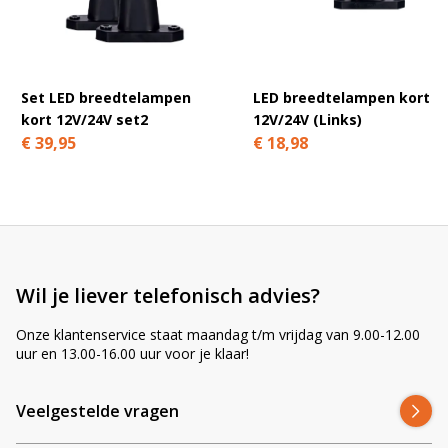
l
t
e
r
Set LED breedtelampen
LED breedtelampen kort
n
kort 12V/24V set2
12V/24V (Links)
a
€ 39,95
€ 18,98
t
i
v
e
:
Wil je liever telefonisch advies?
Onze klantenservice staat maandag t/m vrijdag van 9.00-12.00
uur en 13.00-16.00 uur voor je klaar!
Veelgestelde vragen