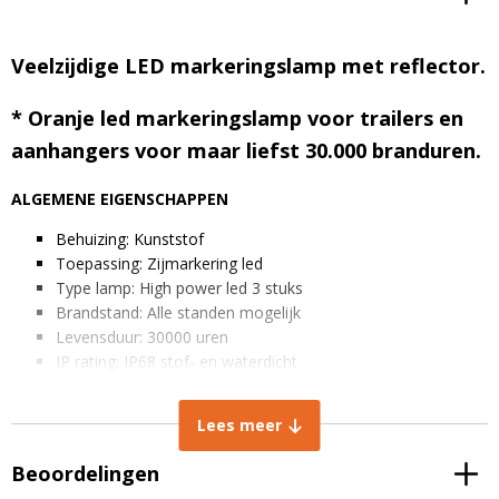
Veelzijdige LED markeringslamp met reflector.
* Oranje led markeringslamp voor trailers en
aanhangers voor maar liefst 30.000 branduren.
ALGEMENE EIGENSCHAPPEN
Behuizing: Kunststof
Toepassing: Zijmarkering led
Type lamp: High power led 3 stuks
Brandstand: Alle standen mogelijk
Levensduur: 30000 uren
IP rating: IP68 stof- en waterdicht
Lichtkleur: Oranje
Spanning: 10-30V
Lees meer
Kabel lengte: 40 cm
Beoordelingen
AFMETINGEN IN MM