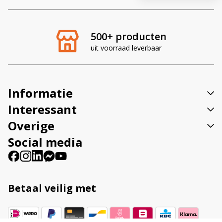
t
e
r
500+ producten
n
uit voorraad leverbaar
a
t
i
v
Informatie
e
:
Interessant
Overige
Social media
Betaal veilig met