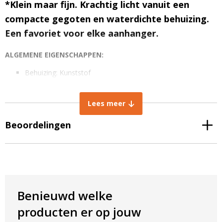
*Klein maar fijn. Krachtig licht vanuit een
compacte gegoten en waterdichte behuizing.
Een favoriet voor elke aanhanger.
ALGEMENE EIGENSCHAPPEN:
Behuizing: Kunststof
Toepassing: Zijmarkering LED
Type lamp: LED 2 stuks
Lees meer
Brandstand: alle standen mogelijk
Levensduur: +30.000 uren
Beoordelingen
Waterdichtheid: Waterdicht (ingegoten)
Lichtkleur: Wit
Spanning: 12-24V
Kabel lengte: 15 cm
AFMETINGEN IN MM
Benieuwd welke
Breedte lamp: 71 mm
Hoogte lamp: 42 mm
producten er op jouw
Dikte lamp: 25 mm