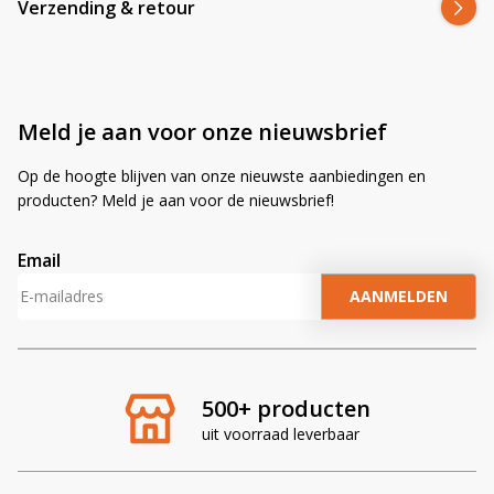
Verzending & retour
Meld je aan voor onze nieuwsbrief
Op de hoogte blijven van onze nieuwste aanbiedingen en
producten? Meld je aan voor de nieuwsbrief!
Email
A
l
t
e
r
500+ producten
n
uit voorraad leverbaar
a
t
i