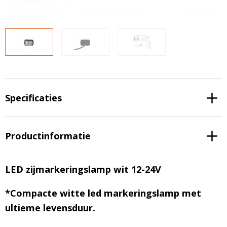
LED voordeelpakketten
LED voordeelpakketten
Overige producten
Overige producten
Bekijk alles
Blog
Over ons
Ervaringen
Specificaties
Gratis lichtplan
Klantenservice
Productinformatie
0597-234500
LED zijmarkeringslamp wit 12-24V
info@ledhandel24.nl
+31611204496
*Compacte witte led markeringslamp met
ultieme levensduur.