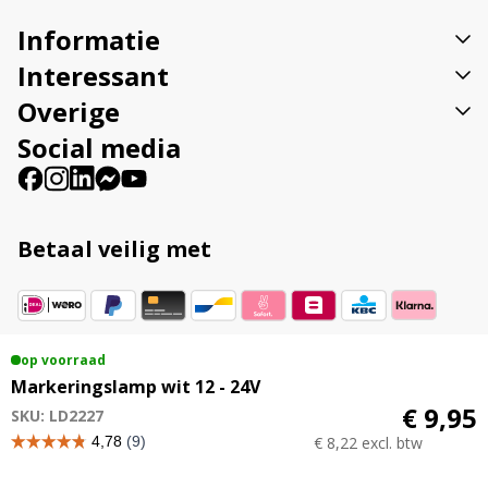
v
Informatie
e
:
Interessant
Overige
Social media
Betaal veilig met
Vestigingsadres
op voorraad
Markeringslamp wit 12 - 24V
Veenweg 23B 9561 TL Ter Apel
€ 9,95
SKU: LD2227
€ 8,22 excl. btw