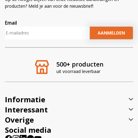
producten? Meld je aan voor de nieuwsbrief!
Email
A
l
t
e
r
500+ producten
n
uit voorraad leverbaar
a
t
i
v
Informatie
e
:
Interessant
Overige
Social media