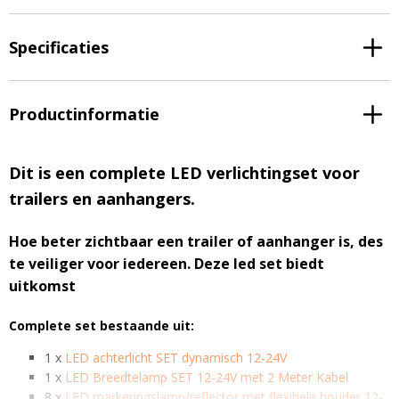
Specificaties
Productinformatie
Dit is een complete LED verlichtingset voor
trailers en aanhangers.
Hoe beter zichtbaar een trailer of aanhanger is, des
te veiliger voor iedereen. Deze led set biedt
uitkomst
Complete set bestaande uit:
1 x
LED achterlicht SET dynamisch 12-24V
1 x
LED Breedtelamp SET 12-24V met 2 Meter Kabel
8 x
LED markeringslamp/reflector met flexibele houder 12-