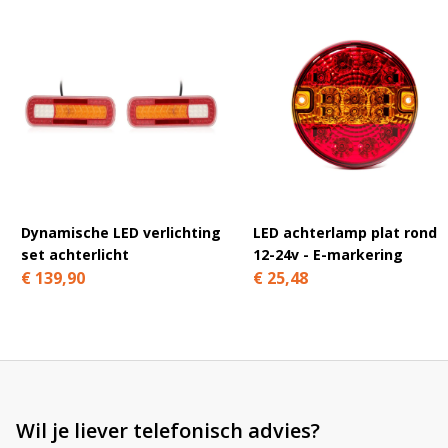
A
l
t
e
r
n
a
t
Dynamische LED verlichting
LED achterlamp plat rond
i
set achterlicht
12-24v - E-markering
v
€ 139,90
€ 25,48
e
:
Wil je liever telefonisch advies?