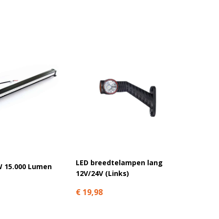
LED breedtelampen lang
Led we
W 15.000 Lumen
12V/24V (Links)
blauwe
€ 19,98
€ 41,9