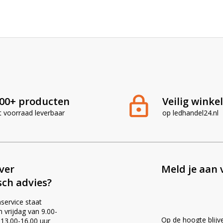
00+ producten
Veilig winke
t voorraad leverbaar
op ledhandel24.nl
ever
Meld je aan 
sch advies?
service staat
vrijdag van 9.00-
Op de hoogte blijv
 13.00-16.00 uur