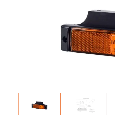
LED achterlichten
LED zwaaila
LED
LED breedtelampen
markerings
LED flitsers
LED verstral
LED Hal,- sta
LED sprayleds
gevelverlich
LED
Overige pro
voordeelpakketten