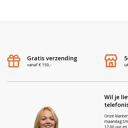
Gratis verzending
5
vanaf € 150,-
ui
Wil je li
telefoni
Onze klanten
maandag t/m 
12.00 uur en