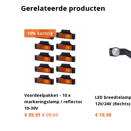
Gerelateerde producten
A
l
t
e
10% korting
r
n
a
t
i
v
e
:
Voordeelpakket - 10 x
LED breedtelamp
markeringslamp / reflector
12V/24V (Rechts)
10-30V
€ 19,98
€ 89,95
€ 99,50