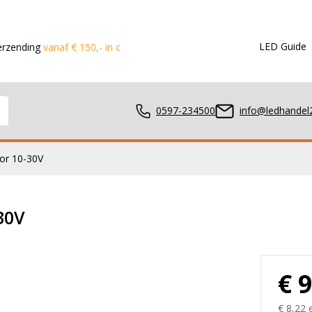
LED Guide
vanaf € 150,- in de Benelux
Voor 15:00 besteld?
Dezelfde dag 
0597-234500
info@ledhandel2
tor 10-30V
mpen
30V
ger
€ 
€ 8,22 