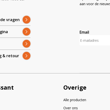
!
aan voor de nieuws
lde vragen
gina
Email
A
l
t
g & retour
e
r
n
a
t
i
ssant
Overige
v
e
:
Alle producten
Over ons