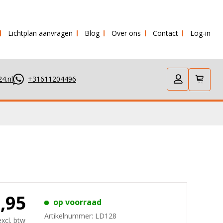
Lichtplan aanvragen
Blog
Over ons
Contact
Log-in
verstuurd!
4.nl
+31611204496
9,95
op voorraad
Artikelnummer:
LD128
excl. btw