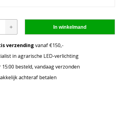
lamp
In winkelmand
tis verzending
vanaf €150,-
ialist in agrarische LED-verlichting
pen passen op mijn
 15:00 besteld, vandaag verzonden
merk, model en het bouwjaar van jouw trekker en
kkelijk achteraf betalen
welke lampen de LED configurator jou aanbeveelt!