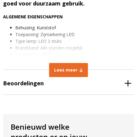
goed voor duurzaam gebruik.
ALGEMENE EIGENSCHAPPEN
Behuizing: Kunststof
Toepassing: Zijmarkering LED
Type lamp: LED 2 stuks
Brandstand: Alle standen mogelijk
Levensduur: 30000 uren
Waterdichtheid: Waterdicht (ingegoten)
Lichtkleur: Rood
Lees meer
Spanning: 12-24V
Kabel lengte: 15 cm
Beoordelingen
AFMETINGEN IN MM
Breedte lamp: 122 mm
Hoogte lamp: 60 mm
Dikte lamp: 19 mm
Boutafstand: 50 mm
Benieuwd welke
producten er op jouw
Rode led markeringslamp inclusief reflector, multivolt.