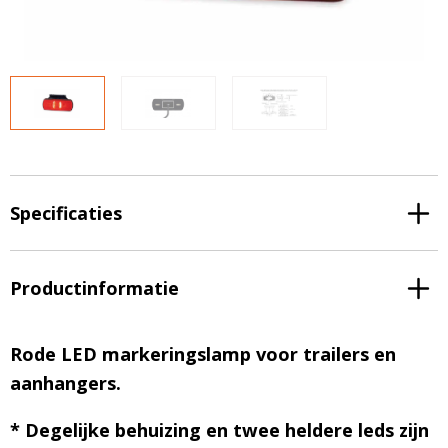
LED voordeelpakketten
LED voordeelpakketten
Overige producten
Overige producten
Bekijk alles
Blog
Over ons
Ervaringen
Specificaties
Gratis lichtplan
Klantenservice
Productinformatie
0597-234500
Rode LED markeringslamp voor trailers en
info@ledhandel24.nl
+31611204496
aanhangers.
* Degelijke behuizing en twee heldere leds zijn