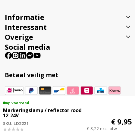
i
v
Informatie
e
:
Interessant
Overige
Social media
Betaal veilig met
op voorraad
Vestigingsadres
Markeringslamp / reflector rood
Veenweg 23B 9561 TL Ter Apel
12-24V
€ 9,95
SKU: LD2221
€ 8,22 excl. btw