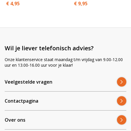
€ 9,95
€ 4,95
r
n
a
t
i
v
e
Wil je liever telefonisch advies?
:
Onze klantenservice staat maandag t/m vrijdag van 9.00-12.00
uur en 13.00-16.00 uur voor je klaar!
Veelgestelde vragen
Contactpagina
Over ons