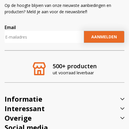
Op de hoogte blijven van onze nieuwste aanbiedingen en
producten? Meld je aan voor de nieuwsbrief!
Email
A
l
t
e
r
500+ producten
n
uit voorraad leverbaar
a
t
i
v
Informatie
e
:
Interessant
Overige
Social media