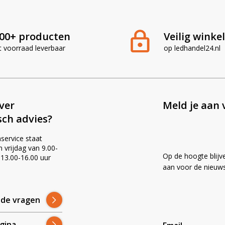
00+ producten
Veilig winke
t voorraad leverbaar
op ledhandel24.nl
ever
Meld je aan 
sch advies?
service staat
vrijdag van 9.00-
Op de hoogte blijv
 13.00-16.00 uur
!
aan voor de nieuws
lde vragen
gina