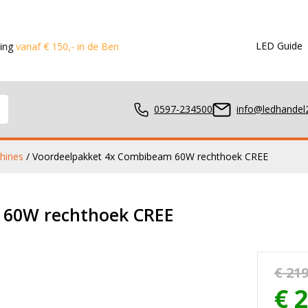
LED Guide
150,- in de Benelux
Voor 15:00 besteld?
Dezelfde dag verstuu
0597-234500
info@ledhandel2
hines
/ Voordeelpakket 4x Combibeam 60W rechthoek CREE
mpen
 60W rechthoek CREE
ger
€ 219
€ 