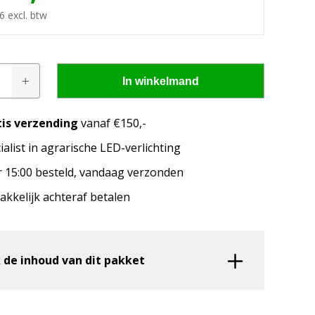
6 excl. btw
kket
In winkelmand
m
tis verzending
vanaf €150,-
pen passen op mijn
ialist in agrarische LED-verlichting
 15:00 besteld, vandaag verzonden
merk, model en het bouwjaar van jouw trekker en
welke lampen de LED configurator jou aanbeveelt!
kkelijk achteraf betalen
 de inhoud van dit pakket