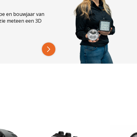
ype en bouwjaar van
e LED
 zie meteen een 3D
 de behuizing, helder wit licht dat zich een grote
or één LED-werklamp zo krachtig verlicht kan
tt;
uren;
norme breedtewerking
ntstaat, kan door een mens nauwelijks in één keer
en daarentegen minder vermoeiend. De behuizing
is gemaakt van powdercoated aluminium;