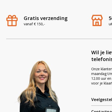
Gratis verzending
5
vanaf € 150,-
ui
Wil je li
telefoni
Onze klanten
maandag t/m 
12.00 uur en
voor je klaar
Veelgeste
Contactpa