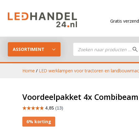
Gratis verzending
vanaf € 
Producten
zoeken
ASSORTIMENT
Home
/
LED werklampen voor tractoren en landbouwmac
LED Guide
LED werkla
Voordeelpakket 4x Combibeam
Stel je eigen LED-pakket samen
LED aanhan
LED koplampen
6% korting
verlichting