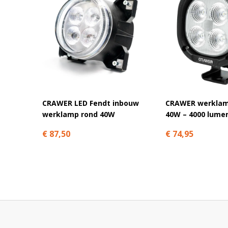
Geschikt voor zowel 10 als 30 volt;
Qua brandstand zijn alle standen mogelijk.
Dit is in feite een dubbele voordeelset. Met deze combi w
speciale aanbiedingsprijs.
Ledhandel24.nl, dé specialist in agrarische LED-verli
CRAWER LED Fendt inbouw
CRAWER werklam
werklamp rond 40W
40W – 4000 lume
€ 87,50
€ 74,95