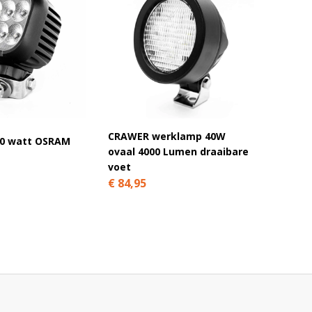
CRAWER werklamp 40W
Voorde
0 watt OSRAM
ovaal 4000 Lumen draaibare
LED we
voet
rond 4
€ 84,95
€ 483,