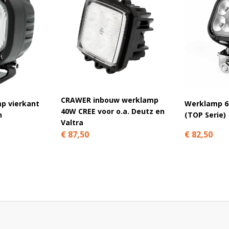
erklampen heb je dubbel zoveel licht én een
chting!
CRAWER inbouw werklamp
p vierkant
Werklamp 6
40W CREE voor o.a. Deutz en
n
(TOP Serie)
Valtra
€ 82,50
€ 87,50