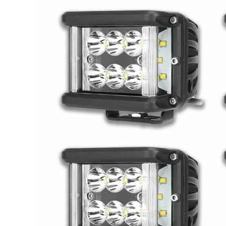
LED achterlichten
LED zwaaila
LED
LED breedtelampen
markerings
LED flitsers
LED verstral
LED Hal,- sta
LED sprayleds
gevelverlich
LED
Overige pro
voordeelpakketten