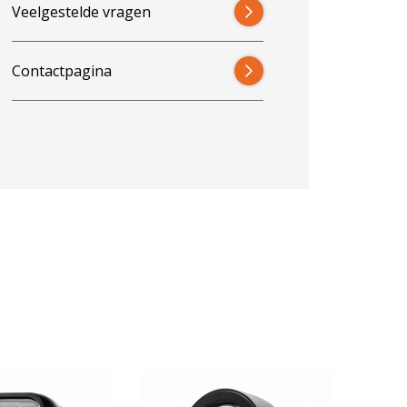
Veelgestelde vragen
Contactpagina
8% ko