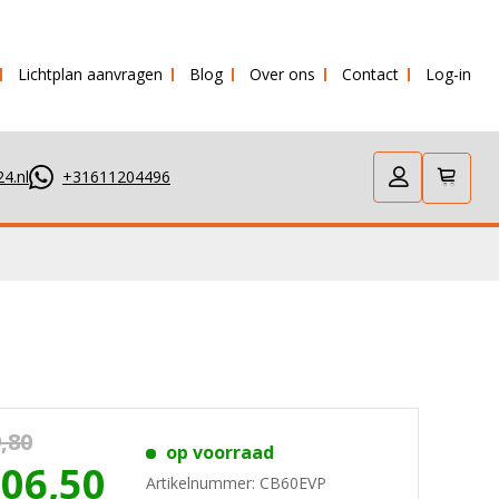
Lichtplan aanvragen
Blog
Over ons
Contact
Log-in
rd!
4.nl
+31611204496
,80
op voorraad
206,50
Artikelnummer:
CB60EVP