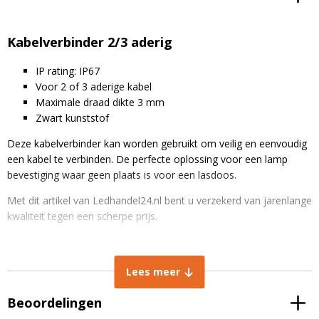
Kabelverbinder 2/3 aderig
IP rating: IP67
Voor 2 of 3 aderige kabel
Maximale draad dikte 3 mm
Zwart kunststof
Deze kabelverbinder kan worden gebruikt om veilig en eenvoudig
een kabel te verbinden. De perfecte oplossing voor een lamp
bevestiging waar geen plaats is voor een lasdoos.
Met dit artikel van Ledhandel24.nl bent u verzekerd van jarenlange
kwaliteit tegen een scherpe prijs.
Wij selecteren onze producten persoonlijk om zeker te weten dat
u het beste krijgt voor uw geld.
Lees meer
Uiteraard staat de ontwikkeling van ledlampen ook niet stil en zijn
wij ook dagelijks bezig om voor u de beste producten te vinden.
Beoordelingen
Door onze ledlampen slim in te kopen kunnen wij ze aan u