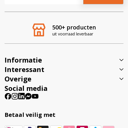
l
t
e
r
500+ producten
n
uit voorraad leverbaar
a
t
i
v
Informatie
e
:
Interessant
Overige
Social media
Betaal veilig met