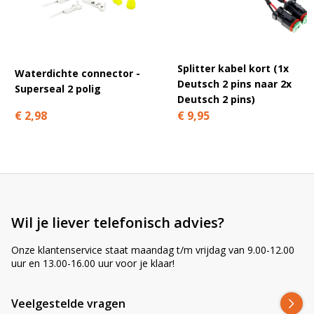
A
l
t
e
r
Splitter kabel kort (1x
Waterdichte connector -
n
Deutsch 2 pins naar 2x
Superseal 2 polig
a
Deutsch 2 pins)
t
€ 2,98
€ 9,95
i
v
e
:
Wil je liever telefonisch advies?
Onze klantenservice staat maandag t/m vrijdag van 9.00-12.00
uur en 13.00-16.00 uur voor je klaar!
Veelgestelde vragen