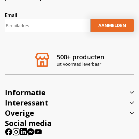
Email
A
l
t
e
r
500+ producten
n
uit voorraad leverbaar
a
t
i
v
Informatie
e
:
Interessant
Overige
Social media