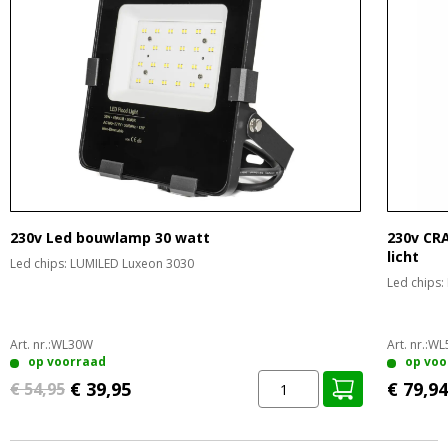
230v Led bouwlamp 30 watt
230v CR
licht
Led chips: LUMILED Luxeon 3030
Led chips:
Art. nr.:
WL30W
Art. nr.:
WL
op voorraad
op voo
€ 39,95
€ 79,94
€ 54,95