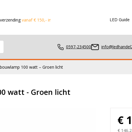
LED Guide
vanaf € 150,- in de Benelux
Voor 15:00 besteld?
Dezelfde dag
0597-234500
info@ledhandel2
ouwlamp 100 watt – Groen licht
mpen
 watt - Groen licht
ger
€ 
€ 146,2