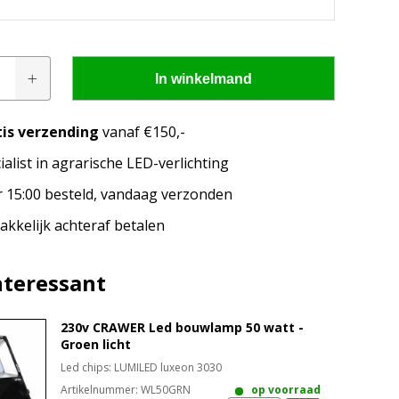
In winkelmand
tis verzending
vanaf €150,-
ialist in agrarische LED-verlichting
pen passen op mijn
 15:00 besteld, vandaag verzonden
merk, model en het bouwjaar van jouw trekker en
kkelijk achteraf betalen
welke lampen de LED configurator jou aanbeveelt!
nteressant
230v CRAWER Led bouwlamp 50 watt -
Groen licht
Led chips: LUMILED luxeon 3030
Artikelnummer:
WL50GRN
op voorraad