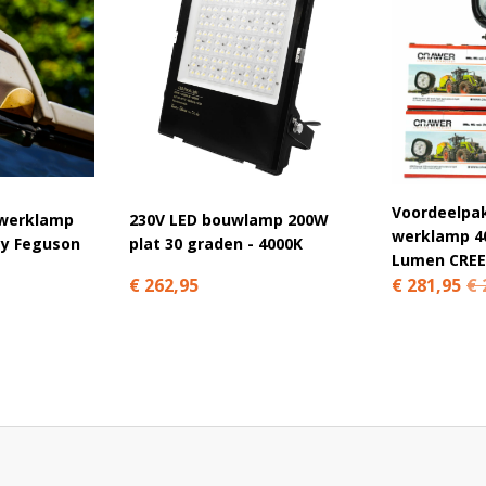
 van de bekende fabrikant Tureful. Deze
s het een kwestie van alleen inschakelen als er
zing bestaat uit degelijk aluminium, een hoog
 Bovendien is deze bouwlamp van 100 watt stof- en
t niet vergeten dat wij hier 3 jaar garantie op
er geldt
Ledhandel24.nl, voor het beste licht
Voordeelpa
werklamp
230V LED bouwlamp 200W
werklamp 4
ey Feguson
plat 30 graden - 4000K
Lumen CREE
€ 262,95
€ 281,95
€ 