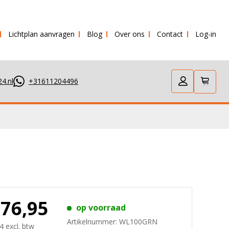
Lichtplan aanvragen
Blog
Over ons
Contact
Log-in
 verstuurd!
4.nl
+31611204496
176,95
op voorraad
Artikelnummer:
WL100GRN
4 excl. btw