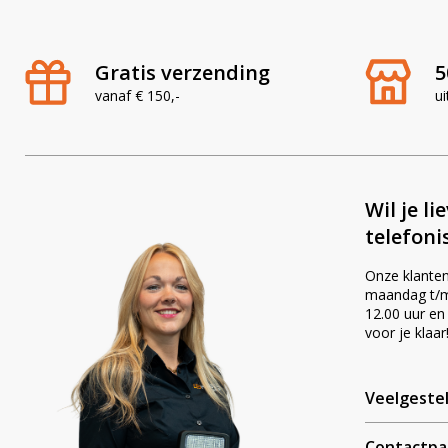
Gratis verzending
5
vanaf € 150,-
ui
Wil je li
telefoni
Onze klanten
maandag t/m 
12.00 uur en
voor je klaar
Veelgeste
Contactpa