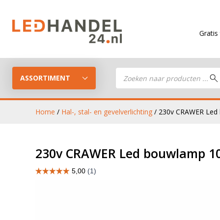
Gratis verzending
Producten
zoeken
ASSORTIMENT
Home
/
Hal-, stal- en gevelverlichting
/ 230v CRAWER Led b
LED Guide
LED werkla
230v CRAWER Led bouwlamp 100
Stel je eigen LED-pakket samen
LED aanhan
LED koplampen
verlichting