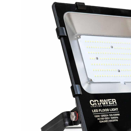
LED achterlichten
LED zwaaila
LED
LED breedtelampen
markerings
LED flitsers
LED verstral
LED Hal,- sta
LED sprayleds
gevelverlich
LED
Overige pro
voordeelpakketten