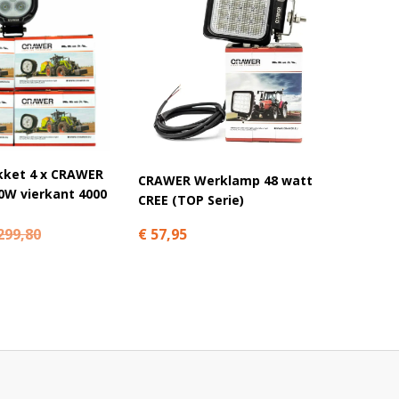
kket 4 x CRAWER
CRAWE
CRAWER Werklamp 48 watt
0W vierkant 4000
werkla
CREE (TOP Serie)
Deere
€ 57,95
299,80
€ 54,9