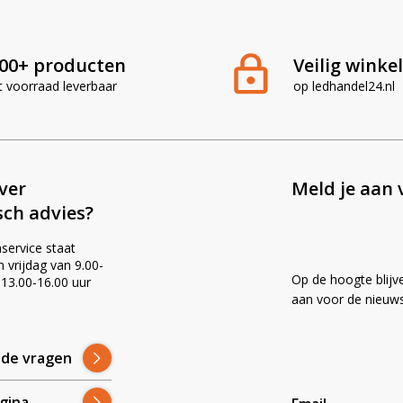
00+ producten
Veilig winke
t voorraad leverbaar
op ledhandel24.nl
ever
Meld je aan 
sch advies?
service staat
vrijdag van 9.00-
Op de hoogte blijv
 13.00-16.00 uur
!
aan voor de nieuws
lde vragen
gina