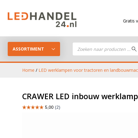
Gratis verzending
v
Producten
zoeken
ASSORTIMENT
Home
/
LED werklampen voor tractoren en landbouwmac
LED Guide
LED werkla
CRAWER LED inbouw werklamp 
Stel je eigen LED-pakket samen
LED aanhan
LED koplampen
verlichting