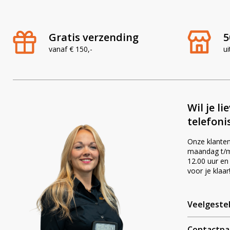
Gratis verzending
5
vanaf € 150,-
ui
Wil je li
telefoni
Onze klanten
maandag t/m 
12.00 uur en
voor je klaar
Veelgeste
Contactpa