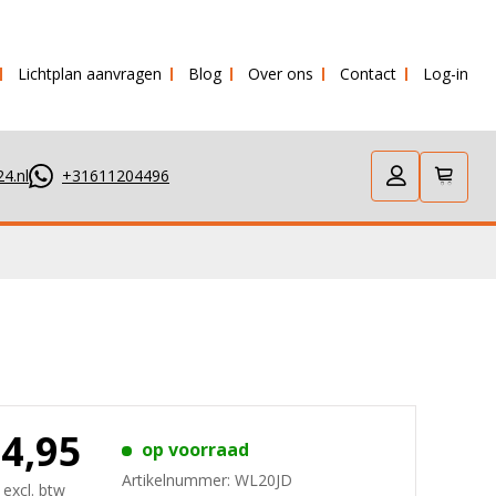
Lichtplan aanvragen
Blog
Over ons
Contact
Log-in
erstuurd!
4.nl
+31611204496
54,95
op voorraad
Artikelnummer:
WL20JD
 excl. btw