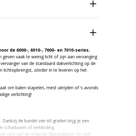
r de 6000-, 6010-, 7000- en 7010-series.
geven vaak te weinig licht of zijn aan vervanging
 vervanger van de standaard dakverlichting op de
 lichtopbrengst, zónder in te leveren op het
aat om balen stapelen, mest uitrijden of ’s avonds
dige verlichting!
 Dankzij de bundel van 60 graden krijg je een
e schaduwen of verblinding.
e plek van de originele dakrandlamp. Hij sluit