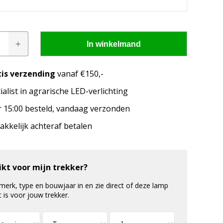
In winkelmand
tis verzending
vanaf €150,-
ialist in agrarische LED-verlichting
pen passen op mijn
 15:00 besteld, vandaag verzonden
merk, model en het bouwjaar van jouw trekker en
kkelijk achteraf betalen
welke lampen de LED configurator jou aanbeveelt!
ikt voor mijn trekker?
 merk, type en bouwjaar in en zie direct of deze lamp
t is voor jouw trekker.