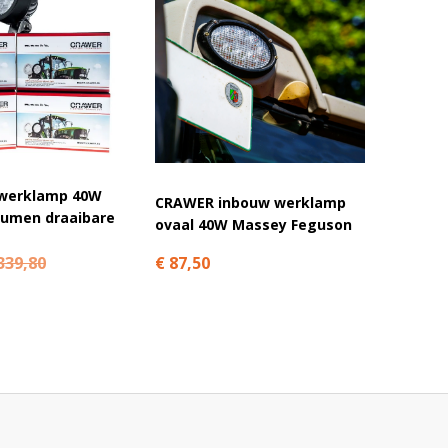
werklamp 40W
CRAWER inbouw werklamp
CRAWER
Lumen draaibare
ovaal 40W Massey Feguson
40W
€ 87,50
€ 89,9
339,80