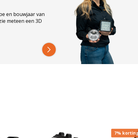
direct hebt!
 werklamp dakrand John Deere bij
ype en bouwjaar van
 zie meteen een 3D
Bekijk onze beoordelingen op
Trusted Shops
(4,7/5)
iteit tegen een scherpe prijs. De lamp is perfect
jk, terwijl je profiteert van een forse
om één of meerdere LED-werklampen te plaatsen.
ercoated aluminium behuizing heeft en
el zowel indoor als offroad. In de behuizing
d voor een lichtopbrengst van 2000 Lumen. Het
t werkgebied. Daarnaast zijn de lampen voorzien
mp voorkomt.
cht en ontwikkeld voor langdurig gebruik onder
pkwaliteit leveren voor een scherpe prijs.
7% kortin