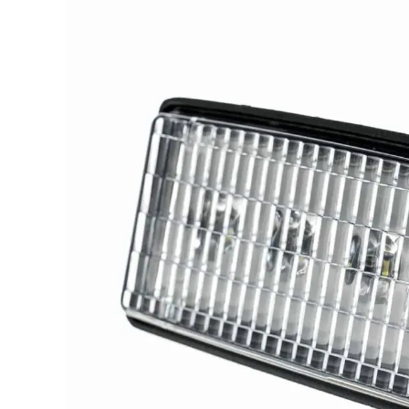
LED achterlichten
LED zwaaila
LED
LED breedtelampen
markerings
LED flitsers
LED verstral
LED Hal,- sta
LED sprayleds
gevelverlich
LED
Overige pro
voordeelpakketten