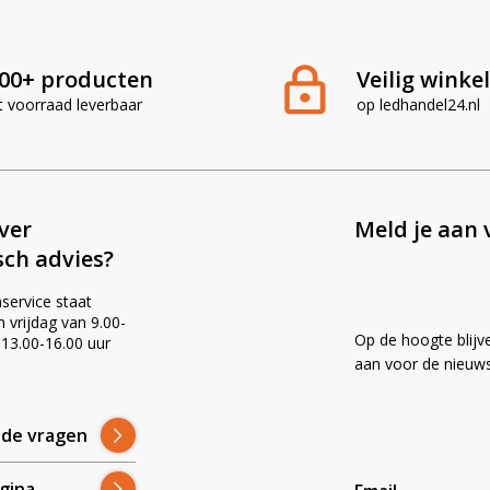
00+ producten
Veilig winke
t voorraad leverbaar
op ledhandel24.nl
ever
Meld je aan 
sch advies?
service staat
vrijdag van 9.00-
Op de hoogte blijv
 13.00-16.00 uur
!
aan voor de nieuws
lde vragen
gina