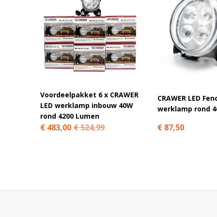
OEM number/Originele John Deere nummers: RE306510 
Voordeelpakket 6 x CRAWER
CRAWER LED Fen
LED werklamp inbouw 40W
werklamp rond 
rond 4200 Lumen
€ 87,50
€ 483,00
€ 524,99