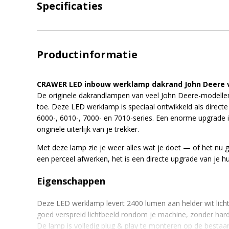
Specificaties
Productinformatie
CRAWER LED inbouw werklamp dakrand John Deere voo
De originele dakrandlampen van veel John Deere-modellen 
toe. Deze LED werklamp is speciaal ontwikkeld als directe
6000-, 6010-, 7000- en 7010-series. Een enorme upgrade in
originele uiterlijk van je trekker.
Met deze lamp zie je weer alles wat je doet — of het nu g
een perceel afwerken, het is een directe upgrade van je hui
Eigenschappen
Deze LED werklamp levert 2400 lumen aan helder wit licht.
goed verspreid lichtbeeld rondom je machine, zonder hard
De lamp is volledig plug & play te monteren op de bestaand