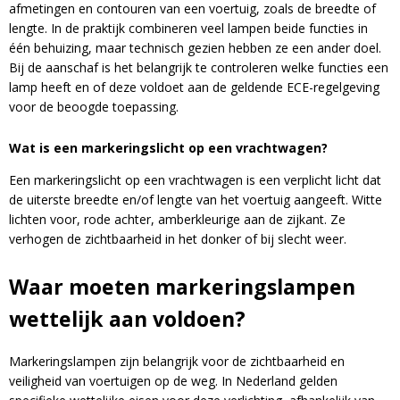
afmetingen en contouren van een voertuig, zoals de breedte of
lengte. In de praktijk combineren veel lampen beide functies in
één behuizing, maar technisch gezien hebben ze een ander doel.
Bij de aanschaf is het belangrijk te controleren welke functies een
lamp heeft en of deze voldoet aan de geldende ECE-regelgeving
voor de beoogde toepassing.
Wat is een markeringslicht op een vrachtwagen?
Een markeringslicht op een vrachtwagen is een verplicht licht dat
de uiterste breedte en/of lengte van het voertuig aangeeft. Witte
lichten voor, rode achter, amberkleurige aan de zijkant. Ze
verhogen de zichtbaarheid in het donker of bij slecht weer.
Waar moeten markeringslampen
Blijf op de hoogte van nieuwe product
wettelijk aan voldoen?
updates, promoties en aanbiedingen, leuke
Bevestig je inschrijving via de bevestigingsmail
klantverhalen en ontdek de klantfoto van de
Markeringslampen zijn belangrijk voor de zichtbaarheid en
in je inbox. Deze ontvang je binnen een paar
maand!
veiligheid van voertuigen op de weg. In Nederland gelden
minuten.