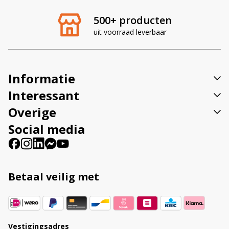
e
r
500+ producten
n
uit voorraad leverbaar
a
t
i
v
Informatie
e
:
Interessant
Overige
Social media
Betaal veilig met
Vestigingsadres