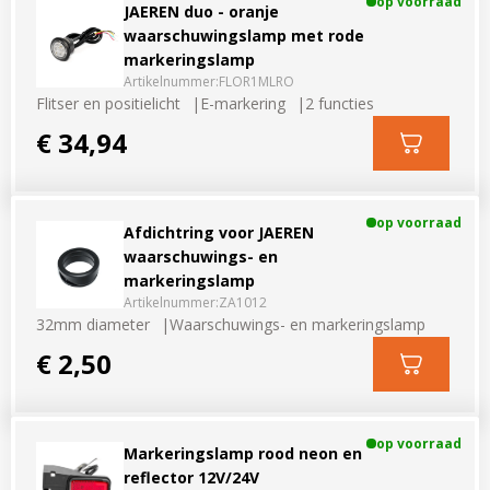
op voorraad
JAEREN duo - oranje
waarschuwingslamp met rode
markeringslamp
Artikelnummer:
FLOR1MLRO
Flitser en positielicht
E-markering
2 functies
€ 34,94
op voorraad
Afdichtring voor JAEREN
waarschuwings- en
markeringslamp
Artikelnummer:
ZA1012
32mm diameter
Waarschuwings- en markeringslamp
€ 2,50
op voorraad
Markeringslamp rood neon en
reflector 12V/24V