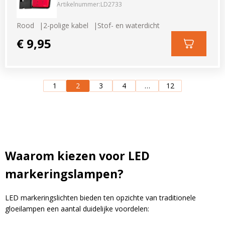
Artikelnummer:
LD2733
Rood
2-polige kabel
Stof- en waterdicht
€ 9,95
1
2
3
4
…
12
Waarom kiezen voor LED
markeringslampen?
LED markeringslichten bieden ten opzichte van traditionele
gloeilampen een aantal duidelijke voordelen: