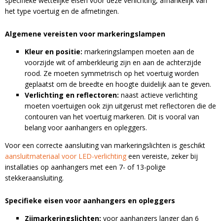
specifieke wettelijke eisen voor deze verlichting, afhankelijk van
Email
het type voertuig en de afmetingen.
Algemene vereisten voor markeringslampen
Kleur en positie:
markeringslampen moeten aan de
voorzijde wit of amberkleurig zijn en aan de achterzijde
rood. Ze moeten symmetrisch op het voertuig worden
geplaatst om de breedte en hoogte duidelijk aan te geven.
Verlichting en reflectoren:
naast actieve verlichting
A
moeten voertuigen ook zijn uitgerust met reflectoren die de
l
contouren van het voertuig markeren. Dit is vooral van
t
belang voor aanhangers en opleggers.
e
r
Voor een correcte aansluiting van markeringslichten is geschikt
n
aansluitmateriaal voor LED-verlichting
een vereiste, zeker bij
a
installaties op aanhangers met een 7- of 13-polige
t
stekkeraansluiting.
i
v
Specifieke eisen voor aanhangers en opleggers
e
:
Zijmarkeringslichten:
voor aanhangers langer dan 6