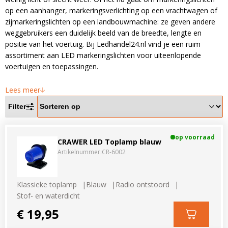
LED voordeelpakketten
LED voordeelpakketten
op een aanhanger, markeringsverlichting op een vrachtwagen of
Overige producten
zijmarkeringslichten op een landbouwmachine: ze geven andere
Overige producten
weggebruikers een duidelijk beeld van de breedte, lengte en
positie van het voertuig. Bij Ledhandel24.nl vind je een ruim
Bekijk alles
Blog
assortiment aan LED markeringslichten voor uiteenlopende
voertuigen en toepassingen.
Over ons
Lees meer
Ervaringen
Filter
Gratis lichtplan
Klantenservice
op voorraad
CRAWER LED Toplamp blauw
Artikelnummer:
CR-6002
0597-234500
info@ledhandel24.nl
Klassieke toplamp
Blauw
Radio ontstoord
+31611204496
Stof- en waterdicht
€ 19,95