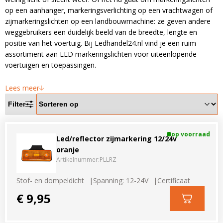
LED voordeelpakketten
LED voordeelpakketten
op een aanhanger, markeringsverlichting op een vrachtwagen of
Overige producten
zijmarkeringslichten op een landbouwmachine: ze geven andere
Overige producten
weggebruikers een duidelijk beeld van de breedte, lengte en
positie van het voertuig. Bij Ledhandel24.nl vind je een ruim
Bekijk alles
Blog
assortiment aan LED markeringslichten voor uiteenlopende
voertuigen en toepassingen.
Over ons
Lees meer
Ervaringen
Filter
Gratis lichtplan
Klantenservice
op voorraad
Led/reflector zijmarkering 12/24v
oranje
Artikelnummer:
PLLRZ
0597-234500
info@ledhandel24.nl
Stof- en dompeldicht
Spanning: 12-24V
Certificaat
+31611204496
€ 9,95