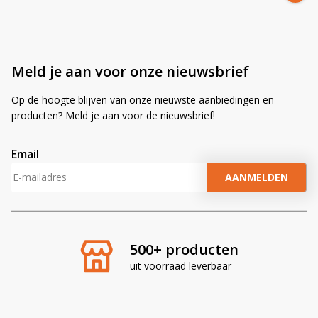
Meld je aan voor onze nieuwsbrief
Op de hoogte blijven van onze nieuwste aanbiedingen en
producten? Meld je aan voor de nieuwsbrief!
Email
A
l
t
e
r
500+ producten
n
uit voorraad leverbaar
a
t
i
v