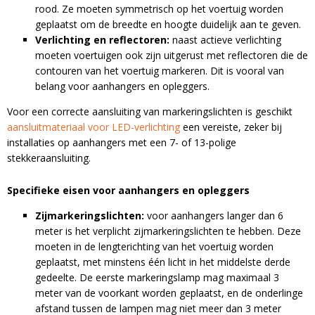
rood. Ze moeten symmetrisch op het voertuig worden
geplaatst om de breedte en hoogte duidelijk aan te geven.
Verlichting en reflectoren:
naast actieve verlichting
moeten voertuigen ook zijn uitgerust met reflectoren die de
contouren van het voertuig markeren. Dit is vooral van
belang voor aanhangers en opleggers.
Voor een correcte aansluiting van markeringslichten is geschikt
aansluitmateriaal voor LED-verlichting
een vereiste, zeker bij
installaties op aanhangers met een 7- of 13-polige
stekkeraansluiting.
Blijf op de hoogte van nieuwe product
Specifieke eisen voor aanhangers en opleggers
updates, promoties en aanbiedingen, leuke
Zijmarkeringslichten:
voor aanhangers langer dan 6
Bevestig je inschrijving via de bevestigingsmail
klantverhalen en ontdek de klantfoto van de
meter is het verplicht zijmarkeringslichten te hebben. Deze
in je inbox. Deze ontvang je binnen een paar
maand!
moeten in de lengterichting van het voertuig worden
minuten.
geplaatst, met minstens één licht in het middelste derde
gedeelte. De eerste markeringslamp mag maximaal 3
Email
meter van de voorkant worden geplaatst, en de onderlinge
afstand tussen de lampen mag niet meer dan 3 meter