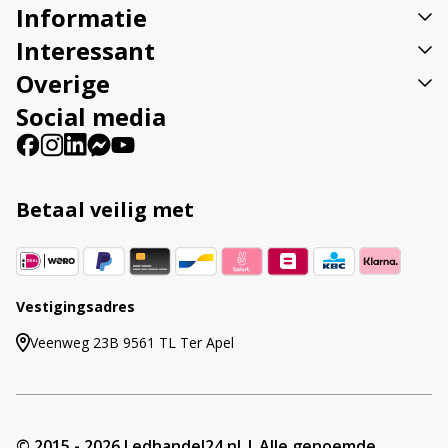
Informatie
e
:
Interessant
Overige
Social media
Betaal veilig met
Vestigingsadres
Veenweg 23B 9561 TL Ter Apel
© 2015 - 2026 Ledhandel24.nl | Alle genoemde