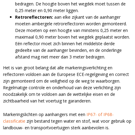
bedragen. De hoogte boven het wegdek moet tussen de
0,25 meter en 0,90 meter liggen.
Retroreflectoren:
aan elke zijkant van de aanhanger
moeten ambergele retroreflectoren worden gemonteerd.
Deze moeten op een hoogte van minstens 0,25 meter en
maximaal 0,90 meter boven het wegdek geplaatst worden.
A
Eén reflector moet zich binnen het middelste derde
l
gedeelte van de aanhanger bevinden, en de onderlinge
t
afstand mag niet meer dan 3 meter bedragen.
e
r
Het is van groot belang dat alle markeringsverlichting en
n
reflectoren voldoen aan de
Europese ECE-regelgeving
en correct
a
zijn gemonteerd om de veiligheid op de weg te waarborgen.
t
Regelmatige controle en onderhoud van deze verlichting zijn
i
noodzakelijk om te voldoen aan de wettelijke eisen en de
v
zichtbaarheid van het voertuig te garanderen.
e
:
Markeringslichten op aanhangers met een
IP67- of IP68-
classificatie
zijn bestand tegen water en stof, wat voor gebruik op
landbouw- en transportvoertuigen sterk aanbevolen is.